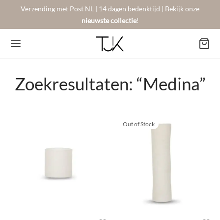
Verzending met Post NL | 14 dagen bedenktijd | Bekijk onze
nieuwste collectie
!
Zoekresultaten: “Medina”
Back
Back
Back
Out of Stock
BSHOP
SON BERGER
NTACT
Arrivals
sers
gestelde vragen
 Favorites
llingen
urneren
on Berger
mene Voorwaarden
New!