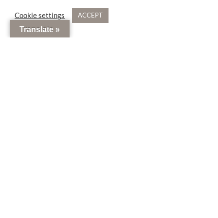
Cookie settings
ACCEPT
Translate »
W I E W I J W E L N I E T
D E N K E N
D A T W E Z I J N …