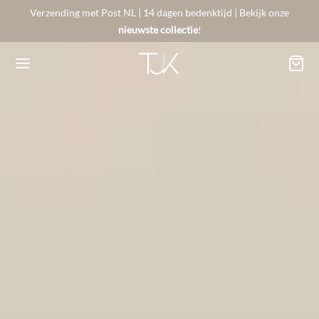
Verzending met Post NL | 14 dagen bedenktijd | Bekijk onze
nieuwste collectie
!
Back
Back
Back
BSHOP
SON BERGER
NTACT
Arrivals
sers
gestelde vragen
 Favorites
llingen
urneren
on Berger
mene Voorwaarden
New!