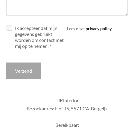
di Chique
g Collection
Ik accepteer dat mijn
Lees onze
privacy policy
.
gegevens gebruikt
worden om contact met
mij op te nemen.
*
TJKinterior
Bezoekadres: Hof 15, 5571 CA Bergeijk
Bereikbaar: