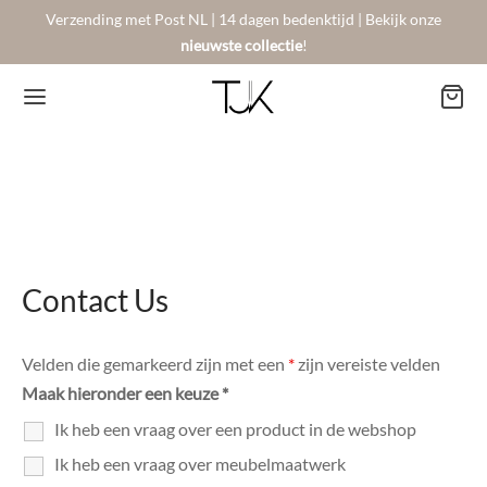
Verzending met Post NL | 14 dagen bedenktijd | Bekijk onze
nieuwste collectie
!
Back
Back
Back
BSHOP
SON BERGER
NTACT
Contact Us
Arrivals
sers
gestelde vragen
Velden die gemarkeerd zijn met een
*
zijn vereiste velden
Maak hieronder een keuze
*
 Favorites
llingen
urneren
Ik heb een vraag over een product in de webshop
on Berger
mene Voorwaarden
New!
Ik heb een vraag over meubelmaatwerk