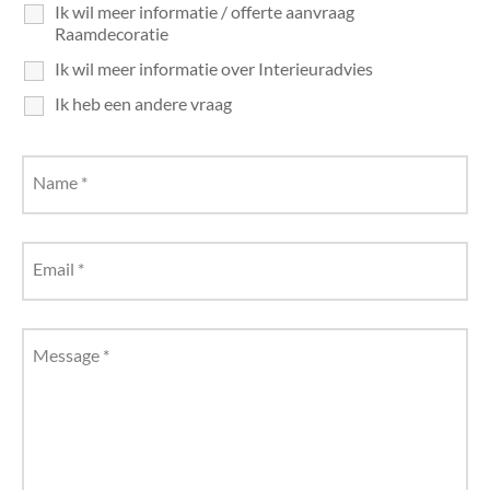
Ik wil meer informatie / offerte aanvraag
senhouders
cy Policy
Raamdecoratie
Ik wil meer informatie over Interieuradvies
rgboeken
Ik heb een andere vraag
yxx Collection
s Kussens
Name
*
n & Schalen
Email
*
bladen
amenten
Message
*
mada
er Rebul