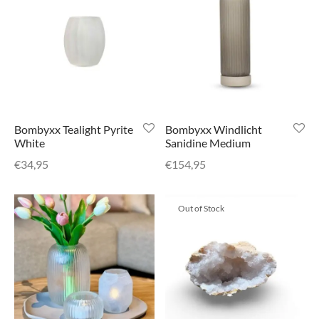
Bombyxx Tealight Pyrite
Bombyxx Windlicht
White
Sanidine Medium
€
34,95
€
154,95
Out of Stock