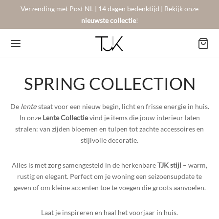
Verzending met Post NL | 14 dagen bedenktijd | Bekijk onze
nieuwste collectie
!
SPRING COLLECTION
Back
Back
Back
De
lente
staat voor een nieuw begin, licht en frisse energie in huis.
In onze
Lente Collectie
vind je items die jouw interieur laten
BSHOP
SON BERGER
NTACT
stralen: van zijden bloemen en tulpen tot zachte accessoires en
stijlvolle decoratie.
Arrivals
sers
gestelde vragen
Alles is met zorg samengesteld in de herkenbare
TJK stijl
– warm,
rustig en elegant. Perfect om je woning een seizoensupdate te
 Favorites
llingen
urneren
geven of om kleine accenten toe te voegen die groots aanvoelen.
on Berger
mene Voorwaarden
New!
Laat je inspireren en haal het voorjaar in huis.