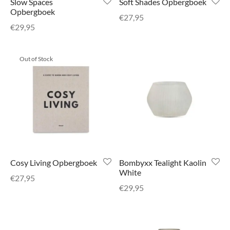
Slow Spaces
Soft Shades Opbergboek
Opbergboek
€
27,95
€
29,95
Out of Stock
Cosy Living Opbergboek
Bombyxx Tealight Kaolin
White
€
27,95
€
29,95