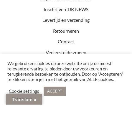
Inschrijven TJK NEWS
Levertijd en verzending
Retourneren
Contact
Veelgestelde vragen
We gebruiken cookies op onze website om je de meest
relevante ervaring te bieden door uw voorkeuren en
terugkerende bezoeken te onthouden. Door op "Accepteren"
Kvk: 81457782
te klikken, stem je in met het gebruik van ALLE cookies.
BTW: NL002990154B76
Bezoekadres: Hof 15 5571 CA Bergeijk
Cookie settings
ACCEPT
© 2021 - 2026 TJK Interior. Alle rechten voorbehouden
Translate »