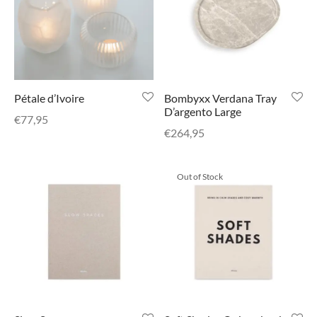
di Chique
g Collection
Pétale d’Ivoire
Bombyxx Verdana Tray
D’argento Large
€
77,95
€
264,95
Out of Stock