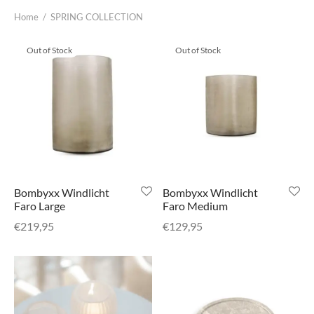
senhouders
cy Policy
Home
/
SPRING COLLECTION
rgboeken
Out of Stock
Out of Stock
yxx Collection
s Kussens
n & Schalen
bladen
Bombyxx Windlicht
Bombyxx Windlicht
Faro Large
Faro Medium
amenten
€
219,95
€
129,95
mada
er Rebul