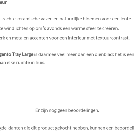
ieur
zachte keramische vazen en natuurlijke bloemen voor een lente- o
te windlichten op om ‘s avonds een warme sfeer te creëren.
k en metalen accenten voor een interieur met textuurcontrast.
ento Tray Large
is daarmee veel meer dan een dienblad: het is een
aan elke ruimte in huis.
Er zijn nog geen beoordelingen.
gde klanten die dit product gekocht hebben, kunnen een beoordeli