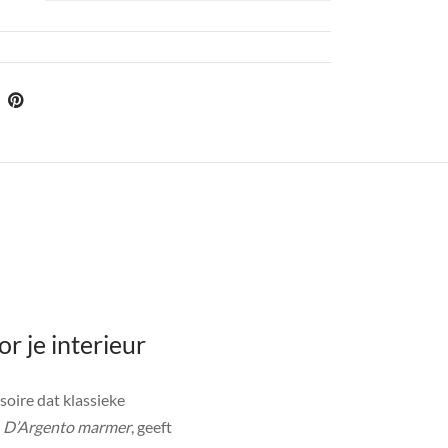
r je interieur
soire dat klassieke
g
D’Argento marmer
, geeft