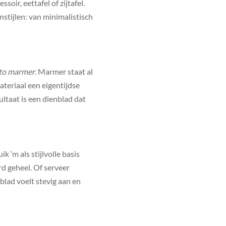
oir, eettafel of zijtafel.
stijlen: van minimalistisch
to marmer
. Marmer staat al
teriaal een eigentijdse
sultaat is een dienblad dat
 ‘m als stijlvolle basis
rd geheel. Of serveer
blad voelt stevig aan en