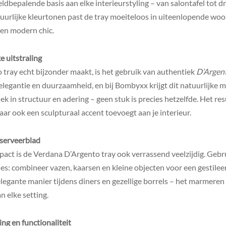
ldbepalende basis aan elke interieurstyling – van salontafel tot dress
uurlijke kleurtonen past de tray moeiteloos in uiteenlopende woon
en modern chic.
 uitstraling
tray echt bijzonder maakt, is het gebruik van authentiek
D’Argen
egantie en duurzaamheid, en bij Bombyxx krijgt dit natuurlijke ma
niek in structuur en adering – geen stuk is precies hetzelfde. Het re
maar ook een sculpturaal accent toevoegt aan je interieur.
n serveerblad
pact is de Verdana D’Argento tray ook verrassend veelzijdig. Gebruik
es: combineer vazen, kaarsen en kleine objecten voor een gestilee
legante manier tijdens diners en gezellige borrels – het marmeren 
n elke setting.
ing en functionaliteit