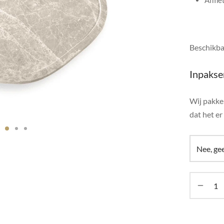
Afmet
Beschikba
Inpakse
Wij pakken
dat het er 