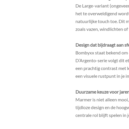
De Large-variant (ongeveer
het te overweldigend wordt.
natuurlijke touch toe. Dit
zoals vazen, windlichten of
Design dat bijdraagt aan s
Bombyxx staat bekend om de
D’Argento-serie volgt dit e
een prachtig contrast met le
een visuele rustpunt in je in
Duurzame keuze voor jarenl
Marmer is niet alleen mooi
tijdloze design en de hoogw
centrale rol blijft spelen in j