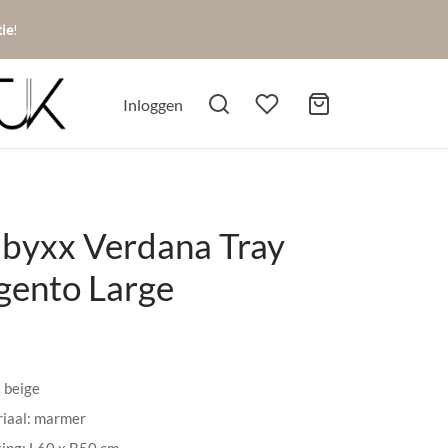
tie
!
Inloggen
byxx Verdana Tray
gento Large
: beige
iaal: marmer