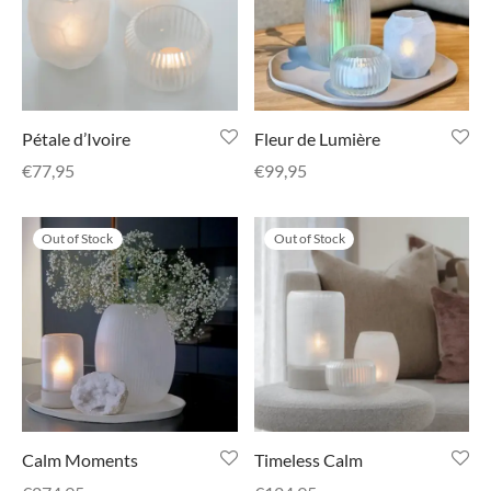
senhouders
cy Policy
rgboeken
yxx Collection
Pétale d’Ivoire
Fleur de Lumière
€
77,95
€
99,95
s Kussens
n & Schalen
Out of Stock
Out of Stock
bladen
amenten
mada
er Rebul
Calm Moments
Timeless Calm