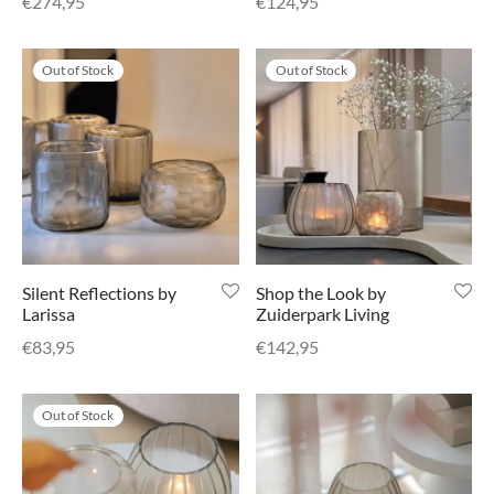
€
274,95
€
124,95
di Chique
g Collection
Out of Stock
Out of Stock
Silent Reflections by
Shop the Look by
Larissa
Zuiderpark Living
€
83,95
€
142,95
Out of Stock