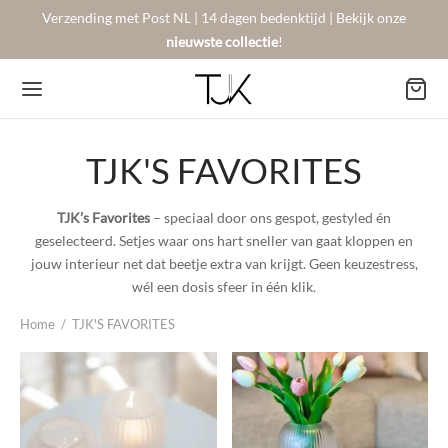
Verzending met Post NL | 14 dagen bedenktijd | Bekijk onze
nieuwste collectie
!
TJK'S FAVORITES
Back
Back
Back
TJK’s Favorites
– speciaal door ons gespot, gestyled én
geselecteerd. Setjes waar ons hart sneller van gaat kloppen en
BSHOP
SON BERGER
NTACT
jouw interieur net dat beetje extra van krijgt. Geen keuzestress,
wél een dosis sfeer in één klik.
Arrivals
sers
gestelde vragen
Home
/
TJK'S FAVORITES
 Favorites
llingen
urneren
on Berger
mene Voorwaarden
New!