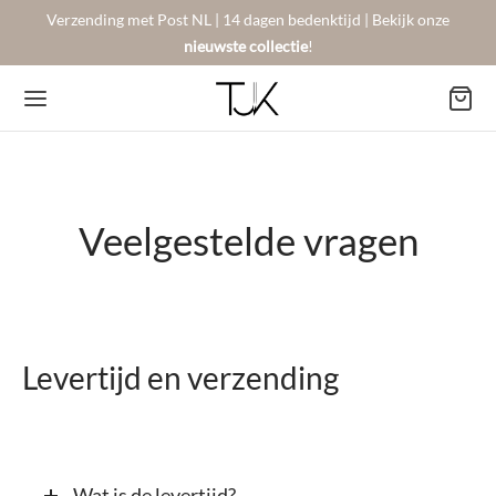
Verzending met Post NL | 14 dagen bedenktijd | Bekijk onze
nieuwste collectie
!
Veelgestelde vragen
Back
Back
Back
BSHOP
SON BERGER
NTACT
Arrivals
sers
gestelde vragen
Levertijd en verzending
 Favorites
llingen
urneren
on Berger
mene Voorwaarden
New!
Wat is de levertijd?