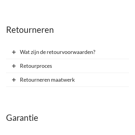
di Chique
g Collection
Retourneren
Wat zijn de retourvoorwaarden?
Retourproces
Retourneren maatwerk
Garantie