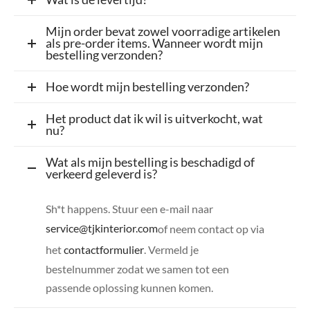
senhouders
cy Policy
Mijn order bevat zowel voorradige artikelen
als pre-order items. Wanneer wordt mijn
rgboeken
bestelling verzonden?
yxx Collection
Hoe wordt mijn bestelling verzonden?
s Kussens
Het product dat ik wil is uitverkocht, wat
nu?
n & Schalen
Wat als mijn bestelling is beschadigd of
verkeerd geleverd is?
bladen
Sh*t happens. Stuur een e-mail naar
amenten
service@tjkinterior.com
of neem contact op via
mada
het
contactformulier
. Vermeld je
bestelnummer zodat we samen tot een
er Rebul
passende oplossing kunnen komen.