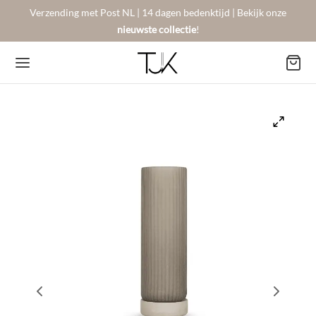
Verzending met Post NL | 14 dagen bedenktijd | Bekijk onze
nieuwste collectie
!
Back
Back
Back
BSHOP
SON BERGER
NTACT
Arrivals
sers
gestelde vragen
 Favorites
llingen
urneren
on Berger
mene Voorwaarden
New!