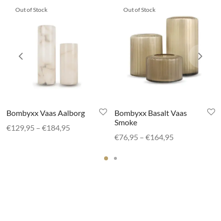
Out of Stock
Out of Stock
Bombyxx Vaas Aalborg
Bombyxx Basalt Vaas
Smoke
Prijsklasse:
€
129,95
–
€
184,95
Prijsklasse:
€
76,95
–
€
164,95
€129,95
€76,95 tot
tot
€164,95
€184,95