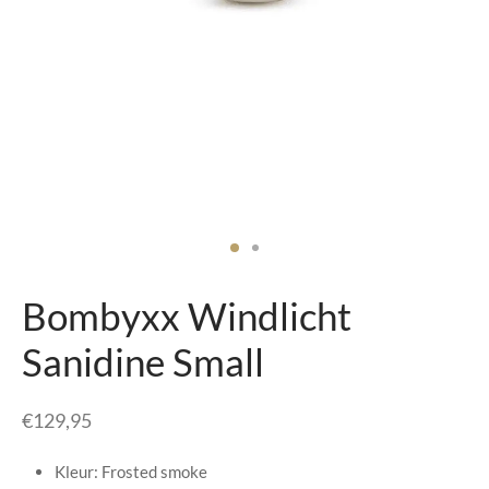
senhouders
cy Policy
rgboeken
yxx Collection
s Kussens
n & Schalen
bladen
Bombyxx Windlicht
amenten
Sanidine Small
mada
€
129,95
er Rebul
Kleur: Frosted smoke