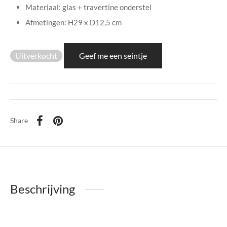
di Chique
Materiaal: glas + travertine onderstel
Afmetingen: H29 x D12,5 cm
g Collection
Uitverkocht
Geef me een seintje
Share
Beschrijving