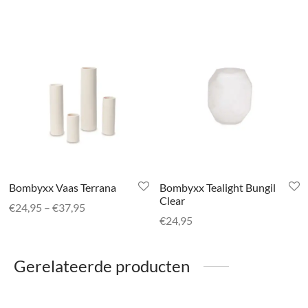
Bombyxx Vaas Terrana
Bombyxx Tealight Bungil
Clear
Prijsklasse:
€
24,95
–
€
37,95
€
24,95
€24,95 tot
€37,95
Gerelateerde producten