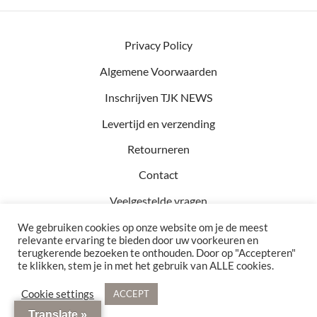
Privacy Policy
Algemene Voorwaarden
Inschrijven TJK NEWS
Levertijd en verzending
Retourneren
Contact
Veelgestelde vragen
We gebruiken cookies op onze website om je de meest
relevante ervaring te bieden door uw voorkeuren en
terugkerende bezoeken te onthouden. Door op "Accepteren"
Kvk: 81457782
te klikken, stem je in met het gebruik van ALLE cookies.
BTW: NL002990154B76
Bezoekadres: Hof 15 5571 CA Bergeijk
Cookie settings
ACCEPT
© 2021 - 2026 TJK Interior. Alle rechten voorbehouden
Translate »