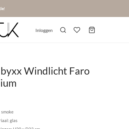
tie
!
Inloggen
byxx Windlicht Faro
ium
: smoke
iaal: glas