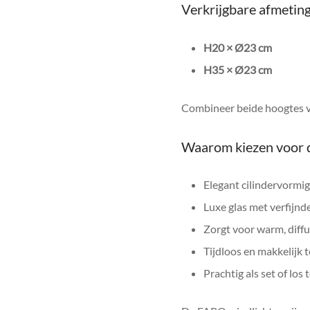
Verkrijgbare afmetin
H20 × Ø23 cm
H35 × Ø23 cm
Combineer beide hoogtes voo
Waarom kiezen voor 
Elegant cilindervormig
Luxe glas met verfijnd
Zorgt voor warm, diffu
Tijdloos en makkelijk 
Prachtig als set of los 