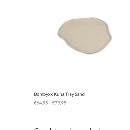
Bombyxx Kuna Tray Sand
Prijsklasse:
€
64,95
–
€
79,95
€64,95 tot
Dit
Opties selecteren
€79,95
product
heeft