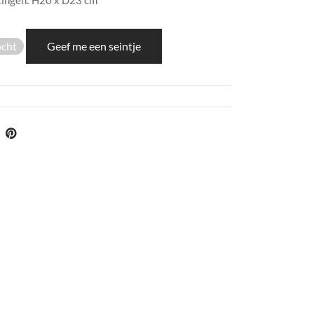
ingen: H20 x D23 cm
ocht
Geef me een seintje