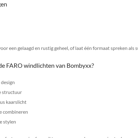
gen
r een gelaagd en rustig geheel, of laat één formaat spreken als s
de FARO windlichten van Bombyxx?
 design
e structuur
us kaarslicht
te combineren
te stylen