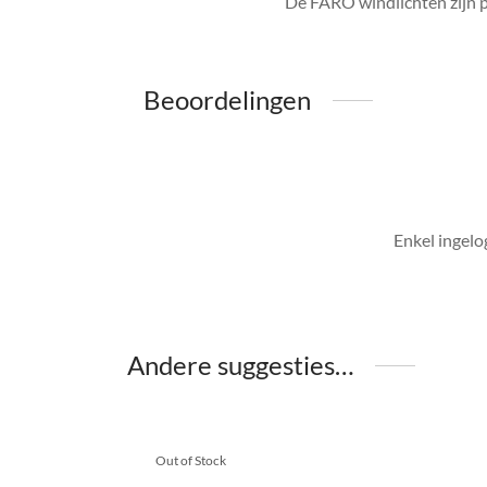
De FARO windlichten zijn pe
Beoordelingen
Enkel ingelo
Andere suggesties…
Out of Stock