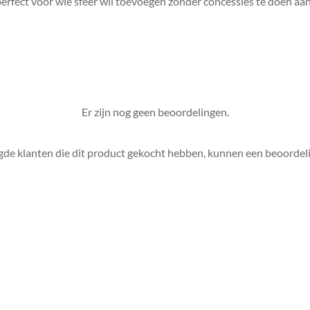
rfect voor wie sfeer wil toevoegen zonder concessies te doen aan 
Er zijn nog geen beoordelingen.
gde klanten die dit product gekocht hebben, kunnen een beoordeli