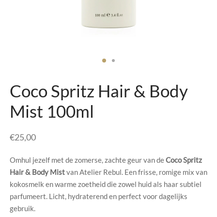
senhouders
cy Policy
rgboeken
yxx Collection
s Kussens
Coco Spritz Hair & Body
n & Schalen
Mist 100ml
bladen
€
25,00
amenten
Omhul jezelf met de zomerse, zachte geur van de
Coco Spritz
Hair & Body Mist
van Atelier Rebul. Een frisse, romige mix van
mada
kokosmelk en warme zoetheid die zowel huid als haar subtiel
parfumeert. Licht, hydraterend en perfect voor dagelijks
er Rebul
gebruik.