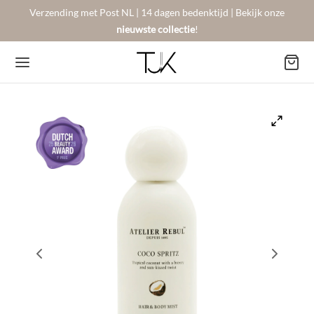
Verzending met Post NL | 14 dagen bedenktijd | Bekijk onze
nieuwste collectie
!
Back
Back
Back
BSHOP
SON BERGER
NTACT
Arrivals
sers
gestelde vragen
 Favorites
llingen
urneren
on Berger
mene Voorwaarden
New!