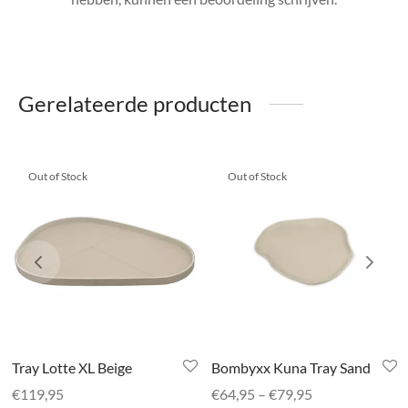
Gerelateerde producten
Out of Stock
Out of Stock
Tray Lotte XL Beige
Bombyxx Kuna Tray Sand
Prijsklasse:
€
119,95
€
64,95
–
€
79,95