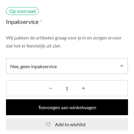
di Chique
Op voorraad
g Collection
Inpakservice
*
Wij pakken de artikelen graag voor je in en zorgen ervoor
dat het er feestelijk uit ziet.
Toevoegen aan winkelwagen
Add to wishlist