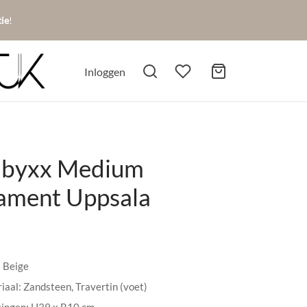
tie
!
Inloggen
byxx Medium
ament Uppsala
: Beige
iaal: Zandsteen, Travertin (voet)