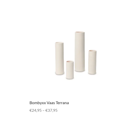
Bombyxx Vaas Terrana
Prijsklasse:
€
24,95
–
€
37,95