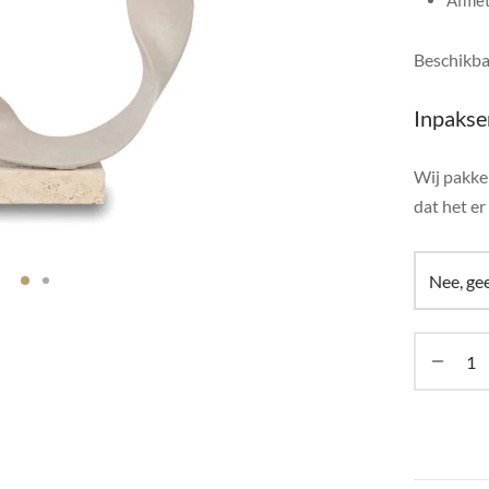
Afmet
Beschikba
Inpakse
Wij pakken
dat het er 