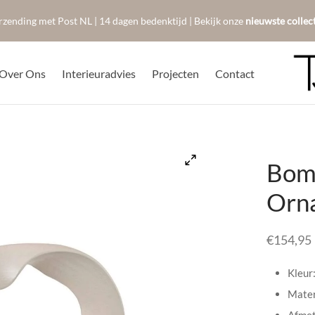
rzending met Post NL | 14 dagen bedenktijd | Bekijk onze
nieuwste collec
Over Ons
Interieuradvies
Projecten
Contact
Bom
Orn
€
154,95
Kleur
Mater