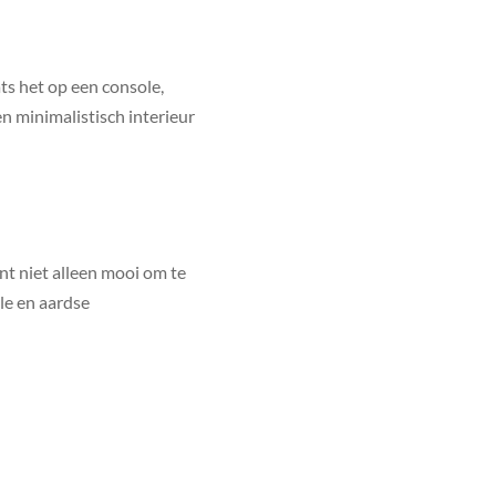
aats het op een console,
en minimalistisch interieur
nt niet alleen mooi om te
le en aardse