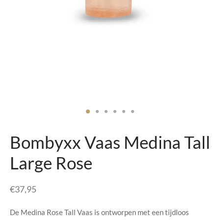
senhouders
cy Policy
rgboeken
yxx Collection
s Kussens
n & Schalen
bladen
Bombyxx Vaas Medina Tall
amenten
Large Rose
mada
€
37,95
er Rebul
De Medina Rose Tall Vaas is ontworpen met een tijdloos