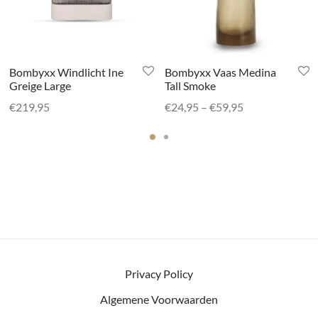
Bombyxx Windlicht Ine
Bombyxx Vaas Medina
Greige Large
Tall Smoke
Prijsklasse:
€
219,95
€
24,95
–
€
59,95
€24,95 tot
€59,95
Privacy Policy
Algemene Voorwaarden