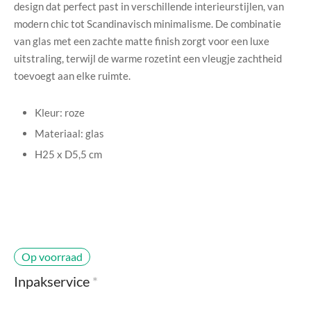
design dat perfect past in verschillende interieurstijlen, van
di Chique
modern chic tot Scandinavisch minimalisme. De combinatie
van glas met een zachte matte finish zorgt voor een luxe
g Collection
uitstraling, terwijl de warme rozetint een vleugje zachtheid
toevoegt aan elke ruimte.
Kleur: roze
Materiaal: glas
H25 x D5,5 cm
Op voorraad
Inpakservice
*