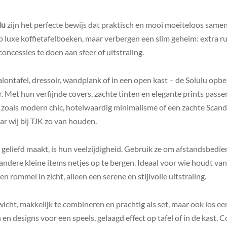
lu
zijn het perfecte bewijs dat praktisch en mooi moeiteloos sam
op luxe koffietafelboeken, maar verbergen een slim geheim: extra ru
concessies te doen aan sfeer of uitstraling.
salontafel, dressoir, wandplank of in een open kast – de Solulu op
ur. Met hun verfijnde covers, zachte tinten en elegante prints pass
 zoals modern chic, hotelwaardig minimalisme of een zachte Scandi
ar wij bij TJK zo van houden.
eliefd maakt, is hun veelzijdigheid. Gebruik ze om afstandsbedie
 andere kleine items netjes op te bergen. Ideaal voor wie houdt v
n rommel in zicht, alleen een serene en stijlvolle uitstraling.
wicht, makkelijk te combineren en prachtig als set, maar ook los ee
en designs voor een speels, gelaagd effect op tafel of in de kast.