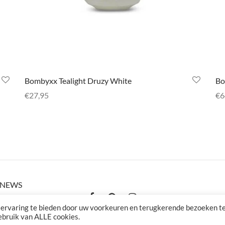
Bombyxx Tealight Druzy White
Bo
€
27,95
€
6
Toevoegen aan winkelwagen
Op
K NEWS
estelde vragen
 ervaring te bieden door uw voorkeuren en terugkerende bezoeken t
gebruik van ALLE cookies.