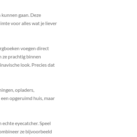
en kunnen gaan. Deze
imte voor alles wat je liever
bergboeken voegen direct
en ze prachtig binnen
navische look. Precies dat
ningen, opladers,
an een opgeruimd huis, maar
n echte eyecatcher. Speel
 Combineer ze bijvoorbeeld