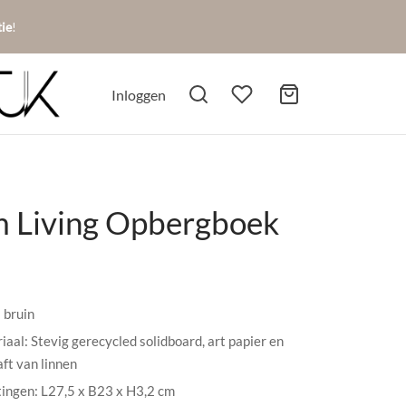
tie
!
Inloggen
 Living Opbergboek
 bruin
iaal: Stevig gerecycled solidboard, art papier en
aft van linnen
ingen: L27,5 x B23 x H3,2 cm