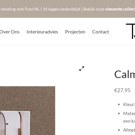
rzending met Post NL | 14 dagen bedenktijd | Bekijk onze
nieuwste collec
Over Ons
Interieuradvies
Projecten
Contact
Calm
€
27,95
Kleur:
Mater
een k
Afmet