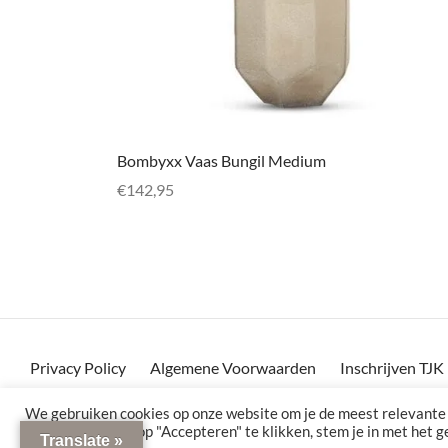
Bombyxx Vaas Bungil Medium
€
142,95
Toevoegen aan winkelwagen
Privacy Policy
Algemene Voorwaarden
Inschrijven TJ
Levertijd en verzending
Retourneren
Contact
Veelg
We gebruiken cookies op onze website om je de meest relevante
onthouden. Door op "Accepteren" te klikken, stem je in met het 
Translate »