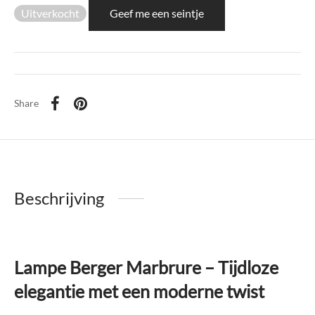
di Chique
Uitverkocht
Geef me een seintje
g Collection
Share
Beschrijving
Lampe Berger Marbrure – Tijdloze
elegantie met een moderne twist