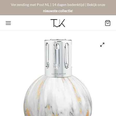
Verzending met Post NL | 14 dagen bedenktijd | Bekijk onze
nieuwste collectie
!
Back
Back
Back
BSHOP
SON BERGER
NTACT
Arrivals
sers
gestelde vragen
 Favorites
llingen
urneren
on Berger
mene Voorwaarden
New!