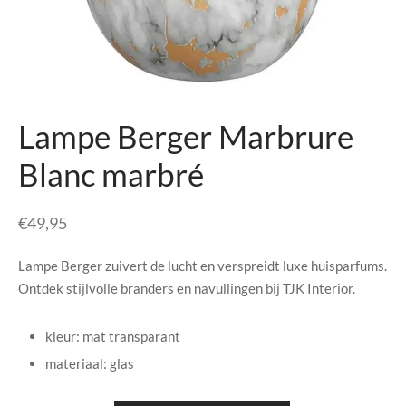
senhouders
cy Policy
rgboeken
yxx Collection
Lampe Berger Marbrure
s Kussens
Blanc marbré
n & Schalen
€
49,95
bladen
Lampe Berger zuivert de lucht en verspreidt luxe huisparfums.
amenten
Ontdek stijlvolle branders en navullingen bij TJK Interior.
mada
kleur: mat transparant
materiaal: glas
er Rebul