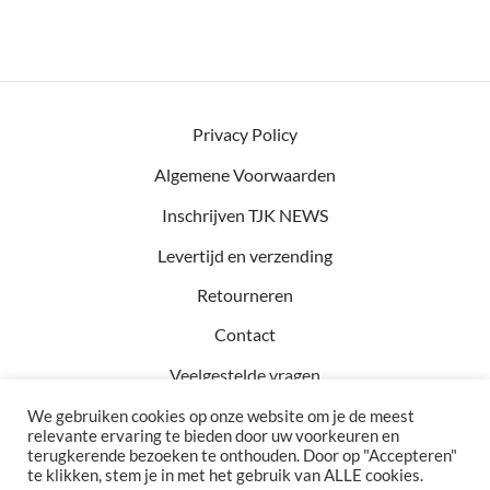
Privacy Policy
Algemene Voorwaarden
Inschrijven TJK NEWS
Levertijd en verzending
Retourneren
Contact
Veelgestelde vragen
We gebruiken cookies op onze website om je de meest
relevante ervaring te bieden door uw voorkeuren en
terugkerende bezoeken te onthouden. Door op "Accepteren"
Kvk: 81457782
te klikken, stem je in met het gebruik van ALLE cookies.
BTW: NL002990154B76