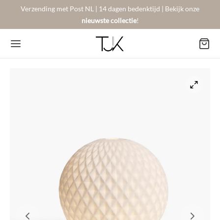
Verzending met Post NL | 14 dagen bedenktijd | Bekijk onze
nieuwste collectie
!
Back
Back
Back
BSHOP
SON BERGER
NTACT
Arrivals
sers
gestelde vragen
 Favorites
llingen
urneren
on Berger
mene Voorwaarden
New!