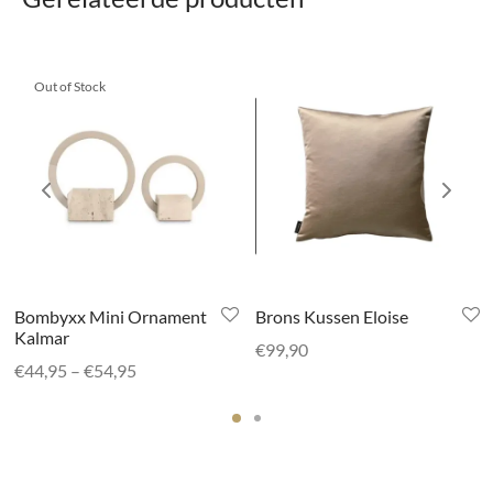
Out of Stock
Bombyxx Mini Ornament
Brons Kussen Eloise
Kalmar
€
99,90
Prijsklasse:
€
44,95
–
€
54,95
€44,95 tot
€54,95