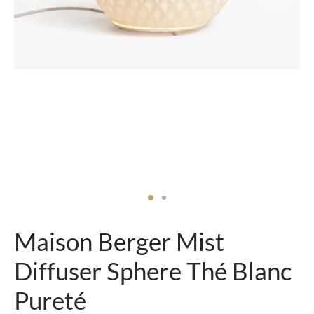
senhouders
cy Policy
rgboeken
yxx Collection
s Kussens
n & Schalen
bladen
amenten
Maison Berger Mist
mada
Diffuser Sphere Thé Blanc
er Rebul
Pureté