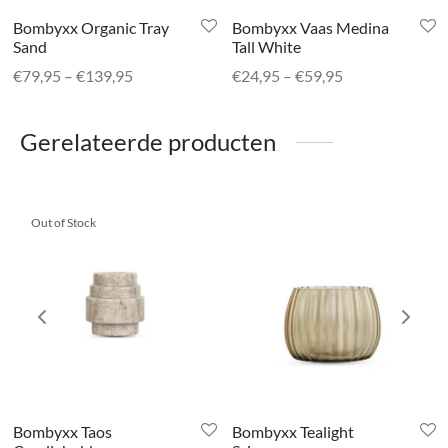
Bombyxx Organic Tray
Bombyxx Vaas Medina
Sand
Tall White
Prijsklasse:
Prijsklasse:
€
79,95
–
€
139,95
€
24,95
–
€
59,95
€79,95 tot
€24,95 tot
€139,95
€59,95
Gerelateerde producten
Out of Stock
Bombyxx Taos
Bombyxx Tealight