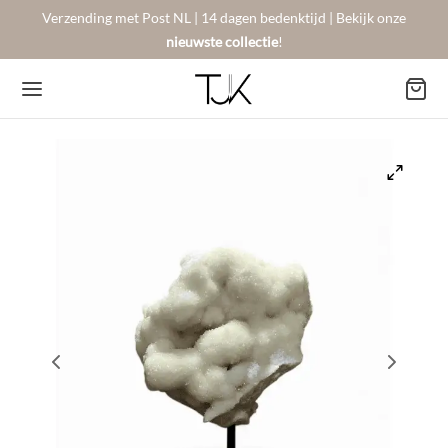
Verzending met Post NL | 14 dagen bedenktijd | Bekijk onze
nieuwste collectie
!
Back
Back
Back
BSHOP
SON BERGER
NTACT
Arrivals
sers
gestelde vragen
 Favorites
llingen
urneren
on Berger
mene Voorwaarden
New!