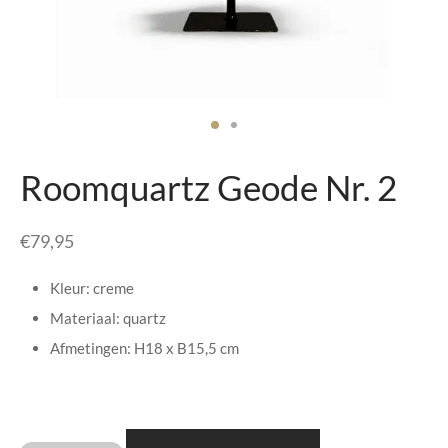
senhouders
cy Policy
rgboeken
yxx Collection
s Kussens
Roomquartz Geode Nr. 2
n & Schalen
€
79,95
bladen
Kleur: creme
amenten
Materiaal: quartz
Afmetingen: H18 x B15,5 cm
mada
er Rebul