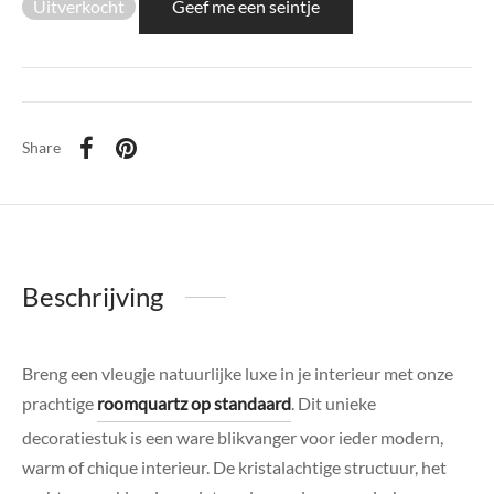
Uitverkocht
Geef me een seintje
di Chique
g Collection
Share
Beschrijving
Breng een vleugje natuurlijke luxe in je interieur met onze
prachtige
roomquartz op standaard
. Dit unieke
decoratiestuk is een ware blikvanger voor ieder modern,
warm of chique interieur. De kristalachtige structuur, het