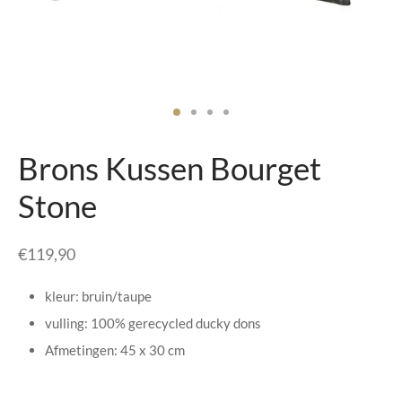
senhouders
cy Policy
rgboeken
yxx Collection
s Kussens
Brons Kussen Bourget
n & Schalen
Stone
bladen
€
119,90
amenten
kleur: bruin/taupe
mada
vulling: 100% gerecycled ducky dons
Afmetingen: 45 x 30 cm
er Rebul