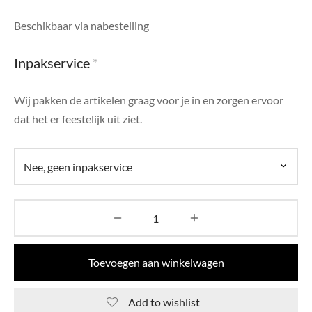
di Chique
Beschikbaar via nabestelling
g Collection
Inpakservice
*
Wij pakken de artikelen graag voor je in en zorgen ervoor
dat het er feestelijk uit ziet.
Toevoegen aan winkelwagen
Add to wishlist