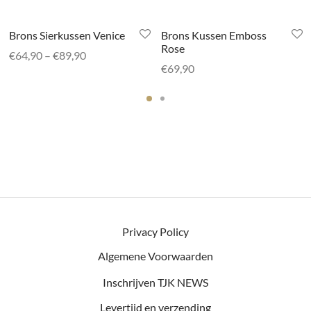
Brons Sierkussen Venice
Brons Kussen Emboss
Rose
Prijsklasse:
€
64,90
–
€
89,90
€
69,90
€64,90 tot
€89,90
Privacy Policy
Algemene Voorwaarden
Inschrijven TJK NEWS
Levertijd en verzending