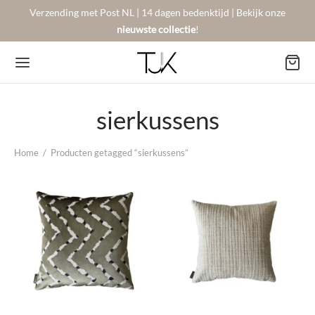
Verzending met Post NL | 14 dagen bedenktijd | Bekijk onze
nieuwste collectie
!
sierkussens
Back
Back
Back
Home
/
Producten getagged “sierkussens”
BSHOP
SON BERGER
NTACT
Arrivals
sers
gestelde vragen
 Favorites
llingen
urneren
on Berger
mene Voorwaarden
New!