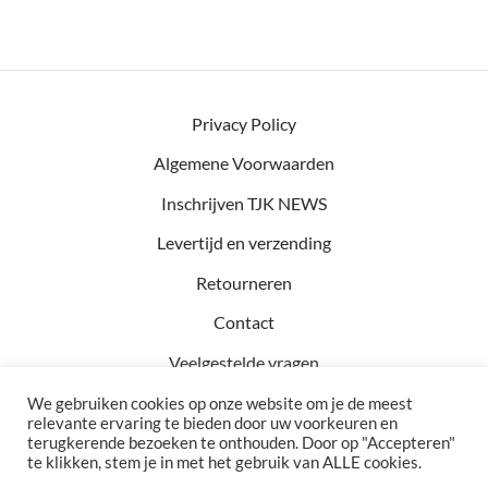
Privacy Policy
Algemene Voorwaarden
Inschrijven TJK NEWS
Levertijd en verzending
Retourneren
Contact
Veelgestelde vragen
We gebruiken cookies op onze website om je de meest
relevante ervaring te bieden door uw voorkeuren en
terugkerende bezoeken te onthouden. Door op "Accepteren"
Kvk: 81457782
te klikken, stem je in met het gebruik van ALLE cookies.
BTW: NL002990154B76