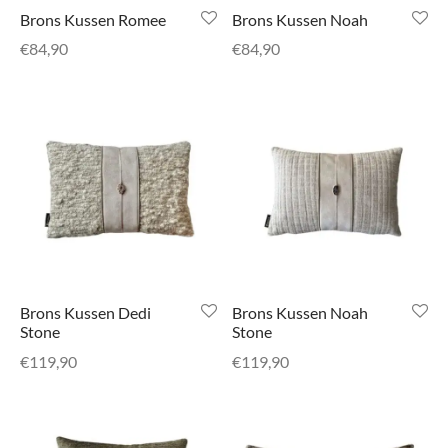
senhouders
cy Policy
Brons Kussen Romee
Brons Kussen Noah
€
84,90
€
84,90
rgboeken
yxx Collection
s Kussens
n & Schalen
bladen
amenten
Brons Kussen Dedi
Brons Kussen Noah
Stone
Stone
mada
€
119,90
€
119,90
er Rebul