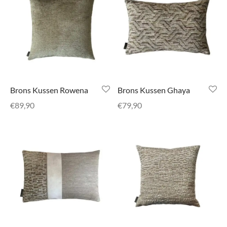
di Chique
g Collection
Brons Kussen Rowena
Brons Kussen Ghaya
€
89,90
€
79,90