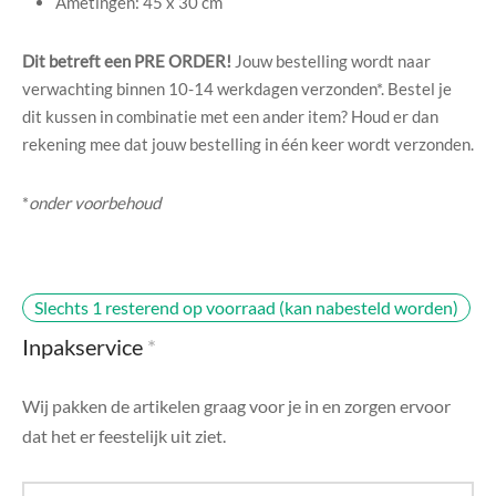
Ametingen: 45 x 30 cm
di Chique
Dit betreft een PRE ORDER!
Jouw bestelling wordt naar
g Collection
verwachting binnen 10-14 werkdagen verzonden*. Bestel je
dit kussen in combinatie met een ander item? Houd er dan
rekening mee dat jouw bestelling in één keer wordt verzonden.
*
onder voorbehoud
Slechts 1 resterend op voorraad (kan nabesteld worden)
Inpakservice
*
Wij pakken de artikelen graag voor je in en zorgen ervoor
dat het er feestelijk uit ziet.