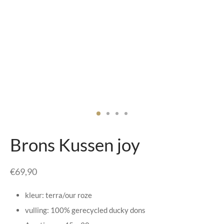
senhouders
cy Policy
rgboeken
yxx Collection
s Kussens
n & Schalen
bladen
Brons Kussen joy
amenten
€
69,90
mada
kleur: terra/our roze
er Rebul
vulling: 100% gerecycled ducky dons