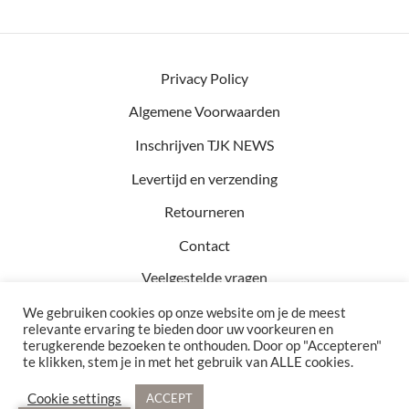
Privacy Policy
Algemene Voorwaarden
Inschrijven TJK NEWS
Levertijd en verzending
Retourneren
Contact
Veelgestelde vragen
We gebruiken cookies op onze website om je de meest
relevante ervaring te bieden door uw voorkeuren en
terugkerende bezoeken te onthouden. Door op "Accepteren"
Kvk: 81457782
te klikken, stem je in met het gebruik van ALLE cookies.
BTW: NL002990154B76
Bezoekadres: Hof 15 5571 CA Bergeijk
Cookie settings
ACCEPT