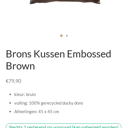
senhouders
cy Policy
rgboeken
yxx Collection
s Kussens
Brons Kussen Embossed
n & Schalen
Brown
bladen
€
79,90
amenten
kleur: bruin
mada
vulling: 100% gerecycled ducky dons
Afmetingen: 45 x 45 cm
er Rebul
Slechts 1 resterend op voorraad (kan nabesteld worden)