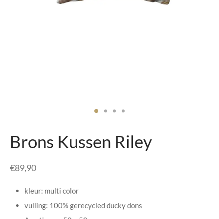
senhouders
cy Policy
rgboeken
yxx Collection
s Kussens
n & Schalen
bladen
Brons Kussen Riley
amenten
€
89,90
mada
kleur: multi color
er Rebul
vulling: 100% gerecycled ducky dons