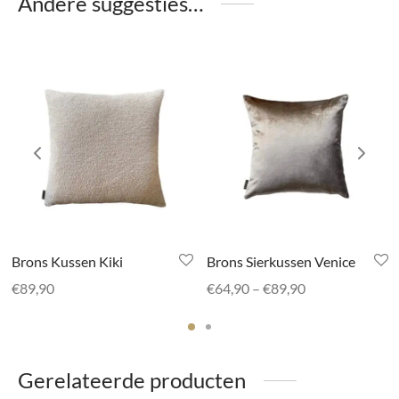
Andere suggesties…
Brons Kussen Kiki
Brons Sierkussen Venice
Prijsklasse:
€
89,90
€
64,90
–
€
89,90
€64,90 tot
€89,90
Gerelateerde producten