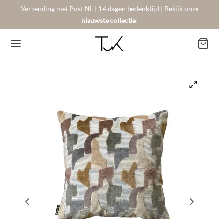
Verzending met Post NL | 14 dagen bedenktijd | Bekijk onze
nieuwste collectie
!
Back
Back
Back
BSHOP
SON BERGER
NTACT
Arrivals
sers
gestelde vragen
 Favorites
llingen
urneren
on Berger
mene Voorwaarden
New!