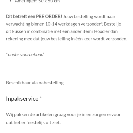
Ametingen: 50 x 50 cm
di Chique
Dit betreft een PRE ORDER!
Jouw bestelling wordt naar
g Collection
verwachting binnen 10-14 werkdagen verzonden*. Bestel je
dit kussen in combinatie met een ander item? Houd er dan
rekening mee dat jouw bestelling in één keer wordt verzonden.
*
onder voorbehoud
Beschikbaar via nabestelling
Inpakservice
*
Wij pakken de artikelen graag voor je in en zorgen ervoor
dat het er feestelijk uit ziet.