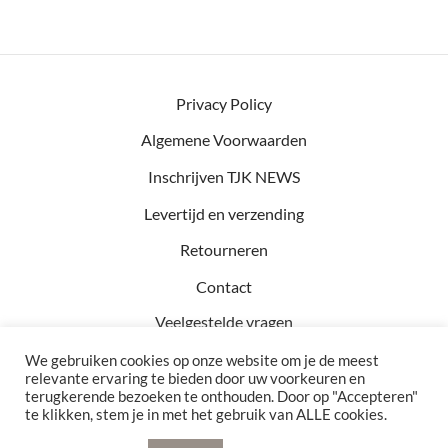
Privacy Policy
Algemene Voorwaarden
Inschrijven TJK NEWS
Levertijd en verzending
Retourneren
Contact
Veelgestelde vragen
We gebruiken cookies op onze website om je de meest
relevante ervaring te bieden door uw voorkeuren en
terugkerende bezoeken te onthouden. Door op "Accepteren"
Kvk: 81457782
te klikken, stem je in met het gebruik van ALLE cookies.
BTW: NL002990154B76
Bezoekadres: Hof 15 5571 CA Bergeijk