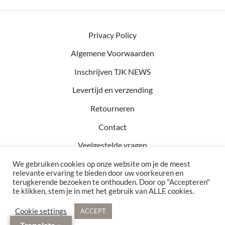
Privacy Policy
Algemene Voorwaarden
Inschrijven TJK NEWS
Levertijd en verzending
Retourneren
Contact
Veelgestelde vragen
We gebruiken cookies op onze website om je de meest
relevante ervaring te bieden door uw voorkeuren en
terugkerende bezoeken te onthouden. Door op "Accepteren"
Kvk: 81457782
te klikken, stem je in met het gebruik van ALLE cookies.
BTW: NL002990154B76
Bezoekadres: Hof 15 5571 CA Bergeijk
Cookie settings
ACCEPT
© 2021 - 2026 TJK Interior. Alle rechten voorbehouden