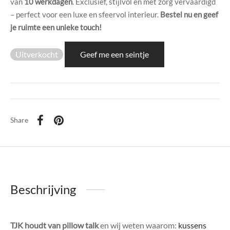
van
10 werkdagen
. Exclusief, stijlvol en met zorg vervaardigd
di Chique
– perfect voor een luxe en sfeervol interieur.
Bestel nu en geef
je ruimte een unieke touch!
g Collection
Uitverkocht
Geef me een seintje
Share
Beschrijving
TJK houdt van pillow talk
en wij weten waarom:
kussens