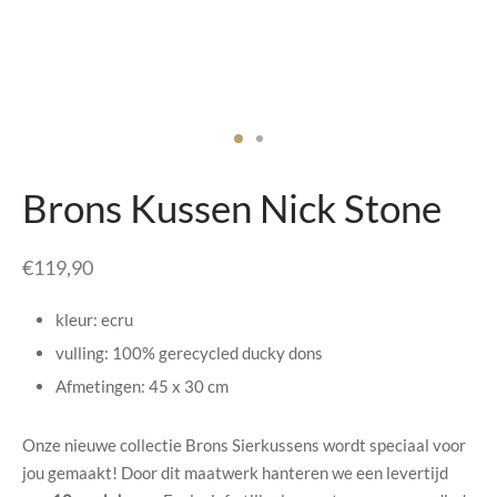
senhouders
cy Policy
rgboeken
yxx Collection
s Kussens
Brons Kussen Nick Stone
n & Schalen
€
119,90
bladen
kleur: ecru
amenten
vulling: 100% gerecycled ducky dons
Afmetingen: 45 x 30 cm
mada
Onze nieuwe collectie Brons Sierkussens wordt speciaal voor
er Rebul
jou gemaakt! Door dit maatwerk hanteren we een levertijd