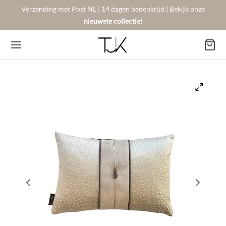
Verzending met Post NL | 14 dagen bedenktijd | Bekijk onze
nieuwste collectie
!
Back
Back
Back
BSHOP
SON BERGER
NTACT
Arrivals
sers
gestelde vragen
 Favorites
llingen
urneren
on Berger
mene Voorwaarden
New!