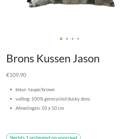
senhouders
cy Policy
rgboeken
yxx Collection
s Kussens
Brons Kussen Jason
n & Schalen
€
109,90
bladen
kleur: taupe/brown
amenten
vulling: 100% gerecycled ducky dons
Afmetingen: 50 x 50 cm
mada
er Rebul
Slechts 1 resterend op voorraad