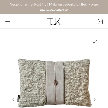
Verzending met Post NL | 14 dagen bedenktijd | Bekijk onze
nieuwste collectie
!
Back
Back
Back
BSHOP
SON BERGER
NTACT
Arrivals
sers
gestelde vragen
 Favorites
llingen
urneren
on Berger
mene Voorwaarden
New!