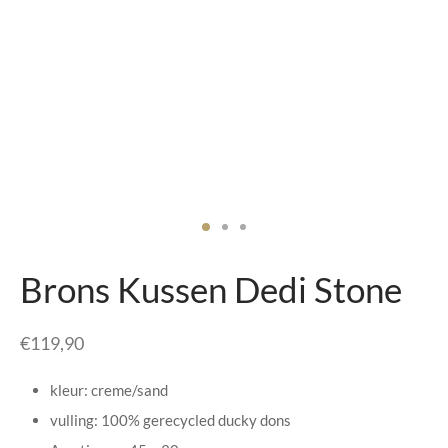
senhouders
cy Policy
rgboeken
yxx Collection
s Kussens
n & Schalen
bladen
Brons Kussen Dedi Stone
amenten
€
119,90
mada
kleur: creme/sand
er Rebul
vulling: 100% gerecycled ducky dons