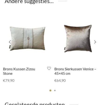
Andere suggesties…
Brons Kussen Zizou
Brons Sierkussen Venice –
Stone
45×45 cm
€
79,90
€
64,90
Gerelateerde producten