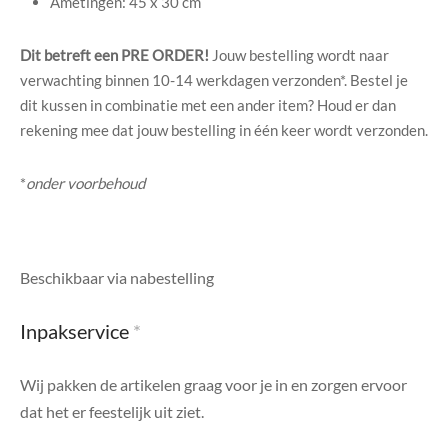
Ametingen: 45 x 30 cm
di Chique
Dit betreft een PRE ORDER!
Jouw bestelling wordt naar
g Collection
verwachting binnen 10-14 werkdagen verzonden*. Bestel je
dit kussen in combinatie met een ander item? Houd er dan
rekening mee dat jouw bestelling in één keer wordt verzonden.
*
onder voorbehoud
Beschikbaar via nabestelling
Inpakservice
*
Wij pakken de artikelen graag voor je in en zorgen ervoor
dat het er feestelijk uit ziet.