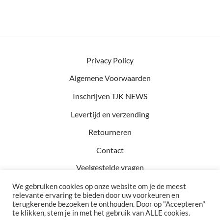
Privacy Policy
Algemene Voorwaarden
Inschrijven TJK NEWS
Levertijd en verzending
Retourneren
Contact
Veelgestelde vragen
We gebruiken cookies op onze website om je de meest
relevante ervaring te bieden door uw voorkeuren en
terugkerende bezoeken te onthouden. Door op "Accepteren"
Kvk: 81457782
te klikken, stem je in met het gebruik van ALLE cookies.
BTW: NL002990154B76