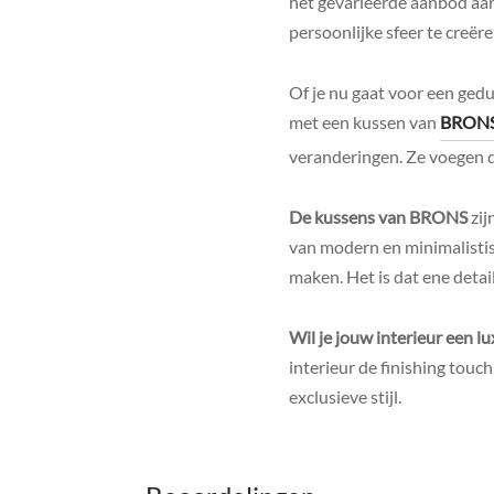
het gevarieerde aanbod aan
persoonlijke sfeer te creëren
Of je nu gaat voor een gedur
met een kussen van
BRON
veranderingen. Ze voegen dir
De kussens van BRONS
zij
van modern en minimalistisc
maken. Het is dat ene detai
Wil je jouw interieur een l
interieur de finishing touc
exclusieve stijl.