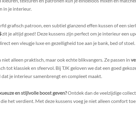
 kleuren, texturen en patronen kun je eindeloos mixen en matche
 in je interieur.
fd grafisch patroon, een subtiel glanzend effen kussen of een sierli
S
zit je altijd goed! Deze kussens zijn perfect om je interieur een 
ect een vleugje luxe en gezelligheid toe aan je bank, bed of stoel.
n niet alleen praktisch, maar ook echte blikvangers. Ze passen in
ve
h tot klassiek en sfeervol. Bij TJK geloven we dat een goed gekoz
l dat je interieur samenbrengt en compleet maakt.
uxueuze en stijlvolle boost geven?
Ontdek dan de veelzijdige collec
h die het verdient. Met deze kussens voeg je niet alleen comfort to