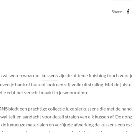
Share
n wij weten waarom:
kussens
zijn de ultieme finishing touch voor j
ven je bank of fauteuil ook een stijlvolle uitstraling. Met de juist
ie echt het verschil maakt in je woonruimte.
ONS
biedt een prachtige collectie luxe sierkussens die met de han
aliteit en aandacht voor detail stralen van elk kussen af. De don
l de luxueuze materialen en verfijnde afwerking de kussens een ex