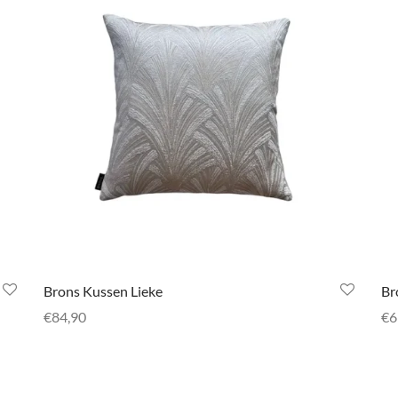
Brons Kussen Lieke
Br
€
84,90
€
6
Toevoegen aan winkelwagen
To