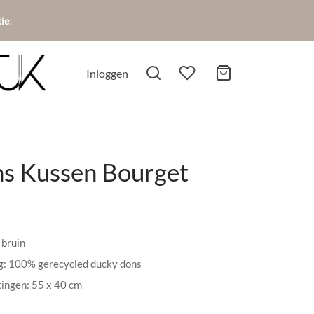
tie
!
Inloggen
s Kussen Bourget
 bruin
ng: 100% gerecycled ducky dons
ingen: 55 x 40 cm