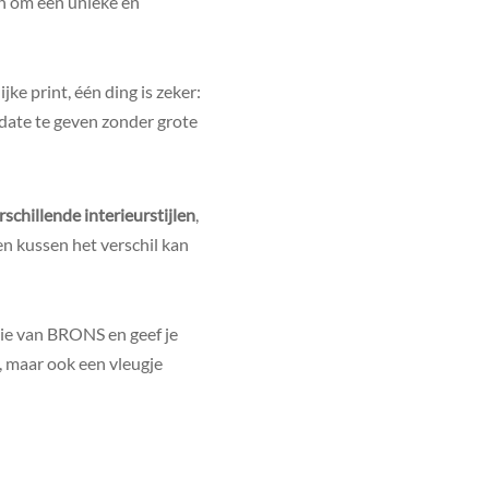
n om een unieke en
jke print, één ding is zeker:
update te geven zonder grote
rschillende interieurstijlen
,
en kussen het verschil kan
tie van BRONS en geef je
e, maar ook een vleugje