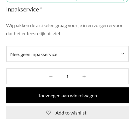
di Chique
Inpakservice
*
g Collection
Wij pakken de artikelen graag voor je in en zorgen ervoor
dat het er feestelijk uit ziet.
Toevoegen aan winkelwagen
Add to wishlist