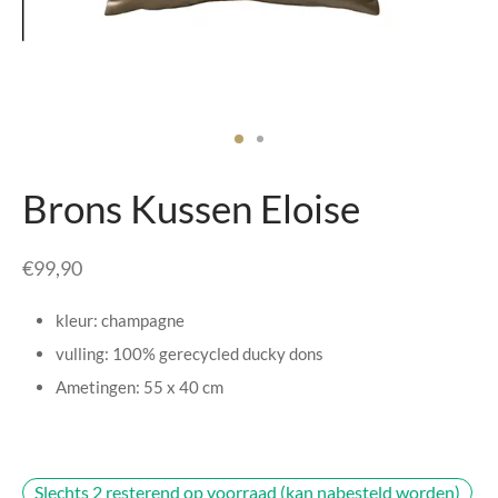
senhouders
cy Policy
rgboeken
yxx Collection
s Kussens
Brons Kussen Eloise
n & Schalen
€
99,90
bladen
kleur: champagne
amenten
vulling: 100% gerecycled ducky dons
Ametingen: 55 x 40 cm
mada
er Rebul
Slechts 2 resterend op voorraad (kan nabesteld worden)