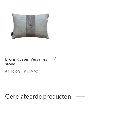
Brons Kussen Versailles
stone
Prijsklasse:
€
119,90
–
€
149,90
€119,90
tot
€149,90
Gerelateerde producten