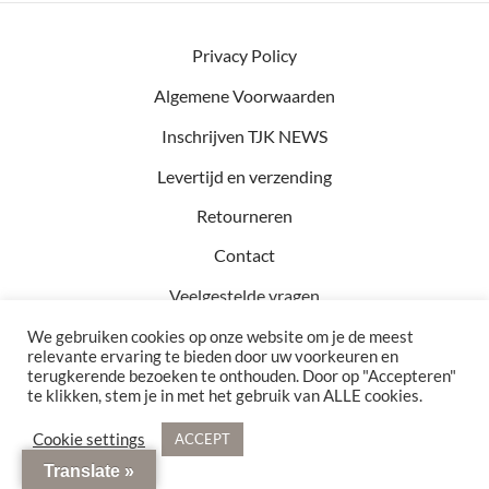
Privacy Policy
Algemene Voorwaarden
Inschrijven TJK NEWS
Levertijd en verzending
Retourneren
Contact
Veelgestelde vragen
We gebruiken cookies op onze website om je de meest
relevante ervaring te bieden door uw voorkeuren en
terugkerende bezoeken te onthouden. Door op "Accepteren"
Kvk: 81457782
te klikken, stem je in met het gebruik van ALLE cookies.
BTW: NL002990154B76
Bezoekadres: Hof 15 5571 CA Bergeijk
Cookie settings
ACCEPT
© 2021 - 2026 TJK Interior. Alle rechten voorbehouden
Translate »