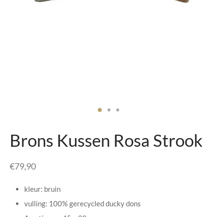
senhouders
cy Policy
rgboeken
yxx Collection
s Kussens
n & Schalen
bladen
Brons Kussen Rosa Strook
amenten
€
79,90
mada
kleur: bruin
er Rebul
vulling: 100% gerecycled ducky dons