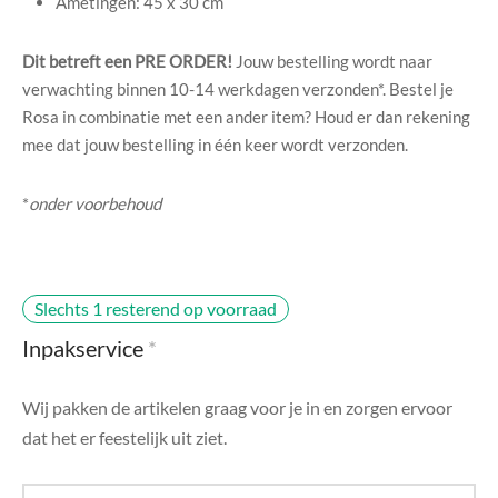
Ametingen: 45 x 30 cm
di Chique
Dit betreft een PRE ORDER!
Jouw bestelling wordt naar
g Collection
verwachting binnen 10-14 werkdagen verzonden*. Bestel je
Rosa in combinatie met een ander item? Houd er dan rekening
mee dat jouw bestelling in één keer wordt verzonden.
*
onder voorbehoud
Slechts 1 resterend op voorraad
Inpakservice
*
Wij pakken de artikelen graag voor je in en zorgen ervoor
dat het er feestelijk uit ziet.