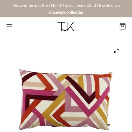
Verzending met Post NL | 14 dagen bedenktijd | Bekijk onze
nieuwste collectie
!
Back
Back
Back
BSHOP
SON BERGER
NTACT
Arrivals
sers
gestelde vragen
 Favorites
llingen
urneren
on Berger
mene Voorwaarden
New!