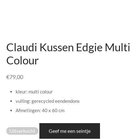
senhouders
cy Policy
rgboeken
yxx Collection
Claudi Kussen Edgie Multi
s Kussens
Colour
n & Schalen
€
79,00
bladen
kleur: multi colour
amenten
vulling: gerecycled eendendons
Afmetingen: 40 x 60 cm
mada
er Rebul
Uitverkocht
Geef me een seintje