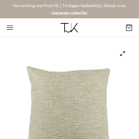
Verzending met Post NL | 14 dagen bedenktijd | Bekijk onze
nieuwste collectie
!
Back
Back
Back
BSHOP
SON BERGER
NTACT
Arrivals
sers
gestelde vragen
 Favorites
llingen
urneren
on Berger
mene Voorwaarden
New!