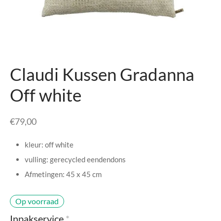
senhouders
cy Policy
rgboeken
yxx Collection
Claudi Kussen Gradanna
s Kussens
Off white
n & Schalen
€
79,00
bladen
kleur: off white
amenten
vulling: gerecycled eendendons
Afmetingen: 45 x 45 cm
mada
Op voorraad
er Rebul
Inpakservice
*