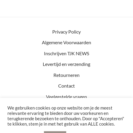
Privacy Policy
Algemene Voorwaarden
Inschrijven TJK NEWS
Levertijd en verzending
Retourneren
Contact
Veelgestelde vragen
We gebruiken cookies op onze website om je de meest
relevante ervaring te bieden door uw voorkeuren en
terugkerende bezoeken te onthouden. Door op "Accepteren"
Kvk: 81457782
te klikken, stem je in met het gebruik van ALLE cookies.
BTW: NL002990154B76