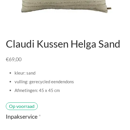
senhouders
cy Policy
rgboeken
yxx Collection
Claudi Kussen Helga Sand
s Kussens
€
69,00
n & Schalen
kleur: sand
bladen
vulling: gerecycled eendendons
amenten
Afmetingen: 45 x 45 cm
mada
Op voorraad
Inpakservice
*
er Rebul