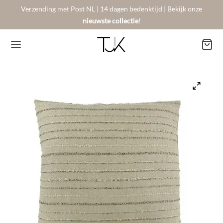
Verzending met Post NL | 14 dagen bedenktijd | Bekijk onze
nieuwste collectie
!
Back
Back
Back
BSHOP
SON BERGER
NTACT
Arrivals
sers
gestelde vragen
 Favorites
llingen
urneren
on Berger
mene Voorwaarden
New!