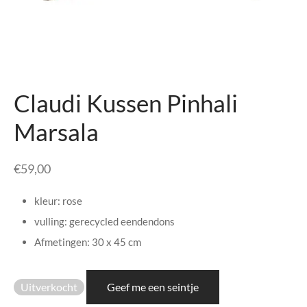
senhouders
cy Policy
rgboeken
yxx Collection
Claudi Kussen Pinhali
s Kussens
Marsala
n & Schalen
€
59,00
bladen
kleur: rose
amenten
vulling: gerecycled eendendons
Afmetingen: 30 x 45 cm
mada
er Rebul
Uitverkocht
Geef me een seintje