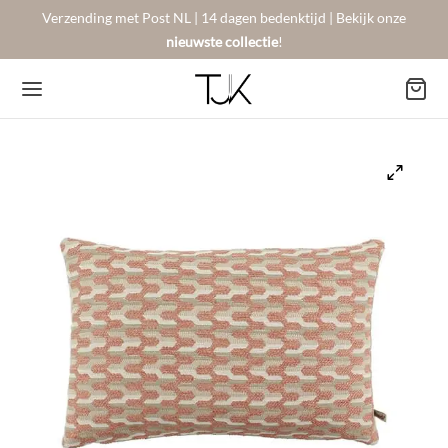
Verzending met Post NL | 14 dagen bedenktijd | Bekijk onze
nieuwste collectie
!
Back
Back
Back
BSHOP
SON BERGER
NTACT
Arrivals
sers
gestelde vragen
 Favorites
llingen
urneren
on Berger
mene Voorwaarden
New!