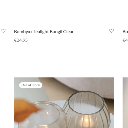
Bombyxx Tealight Bungil Clear
Bo
€
24,95
€
4
Toevoegen aan winkelwagen
Op
Out of Stock