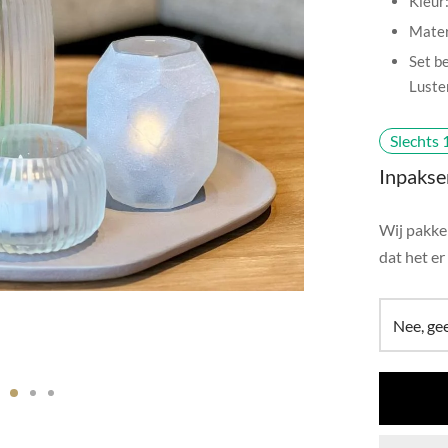
Kleur
Mater
Set b
Luste
Slechts 
Inpakse
Wij pakken
dat het er 