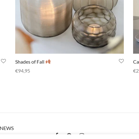
Shades of Fall
Ca
€
94,95
€
2
Meer informatie
Me
K NEWS