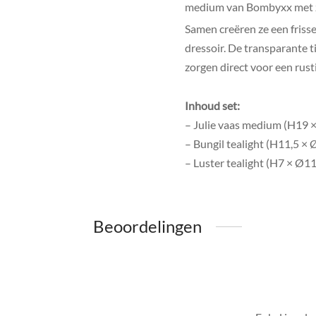
medium van Bombyxx met za
Samen creëren ze een frisse,
dressoir. De transparante 
zorgen direct voor een rustig
Inhoud set:
– Julie vaas medium (H19 
– Bungil tealight (H11,5 ×
– Luster tealight (H7 × Ø1
Beoordelingen