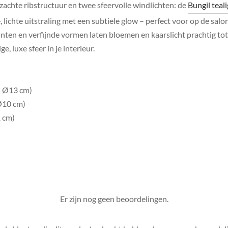
chte ribstructuur en twee sfeervolle windlichten: de
Bungil teal
 lichte uitstraling met een subtiele glow – perfect voor op de salon
tinten en verfijnde vormen laten bloemen en kaarslicht prachtig t
e, luxe sfeer in je interieur.
× Ø13 cm)
 Ø10 cm)
1 cm)
Er zijn nog geen beoordelingen.