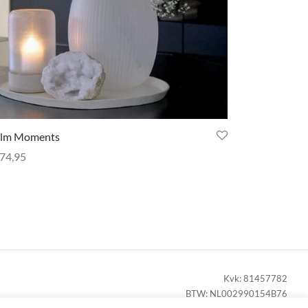
de
productpagina
lm Moments
74,95
er informatie
Kvk: 81457782
BTW: NL002990154B76