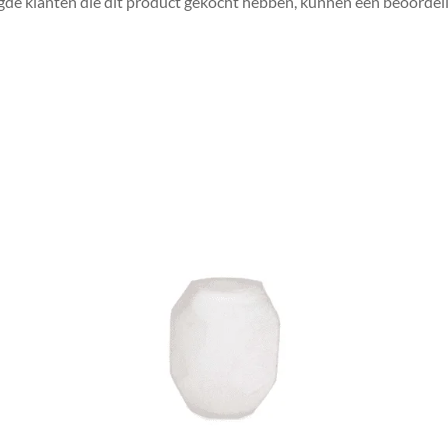
gde klanten die dit product gekocht hebben, kunnen een beoordeli