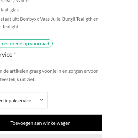
: Clear / White
iaal: glas
estaat uit: Bombyxx Vaas Julie, Bungil Tealigth en
r Tealight
1 resterend op voorraad
rvice
*
 de artikelen graag voor je in en zorgen ervoor
feestelijk uit ziet.
Toevoegen aan winkelwagen