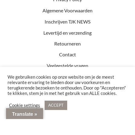
Algemene Voorwaarden
Inschrijven TJK NEWS
Levertijd en verzending
Retourneren
Contact
Veelgestelde vragen
We gebruiken cookies op onze website om je de meest
relevante ervaring te bieden door uw voorkeuren en
terugkerende bezoeken te onthouden. Door op "Accepteren"
Kvk: 81457782
te klikken, stem je in met het gebruik van ALLE cookies.
BTW: NL002990154B76
Bezoekadres: Hof 15 5571 CA Bergeijk
Cookie settings
ACCEPT
© 2021 - 2026 TJK Interior. Alle rechten voorbehouden
Translate »