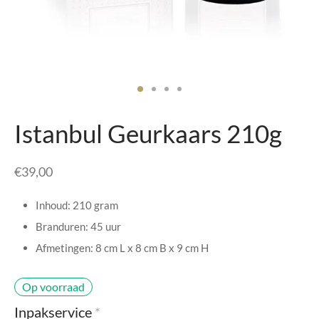
senhouders
cy Policy
rgboeken
yxx Collection
s Kussens
Istanbul Geurkaars 210g
n & Schalen
€
39,00
bladen
Inhoud: 210 gram
amenten
Branduren: 45 uur
Afmetingen: 8 cm L x 8 cm B x 9 cm H
mada
Op voorraad
er Rebul
Inpakservice
*