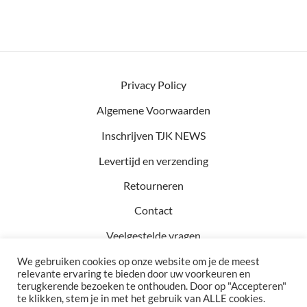
Privacy Policy
Algemene Voorwaarden
Inschrijven TJK NEWS
Levertijd en verzending
Retourneren
Contact
Veelgestelde vragen
We gebruiken cookies op onze website om je de meest
relevante ervaring te bieden door uw voorkeuren en
terugkerende bezoeken te onthouden. Door op "Accepteren"
Kvk: 81457782
te klikken, stem je in met het gebruik van ALLE cookies.
BTW: NL002990154B76