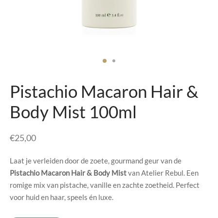
senhouders
cy Policy
rgboeken
yxx Collection
s Kussens
Pistachio Macaron Hair &
n & Schalen
Body Mist 100ml
bladen
€
25,00
amenten
Laat je verleiden door de zoete, gourmand geur van de
Pistachio Macaron Hair & Body Mist
van Atelier Rebul. Een
mada
romige mix van pistache, vanille en zachte zoetheid. Perfect
voor huid en haar, speels én luxe.
er Rebul