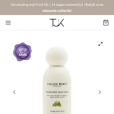
Verzending met Post NL | 14 dagen bedenktijd | Bekijk onze
nieuwste collectie
!
Back
Back
Back
BSHOP
SON BERGER
NTACT
Arrivals
sers
gestelde vragen
 Favorites
llingen
urneren
on Berger
mene Voorwaarden
New!