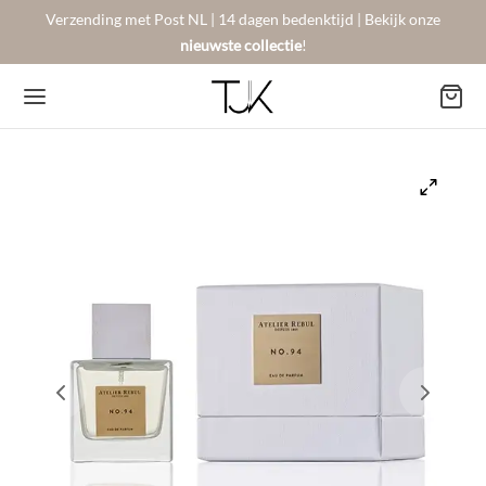
Verzending met Post NL | 14 dagen bedenktijd | Bekijk onze
nieuwste collectie
!
Back
Back
Back
BSHOP
SON BERGER
NTACT
Arrivals
sers
gestelde vragen
 Favorites
llingen
urneren
on Berger
mene Voorwaarden
New!