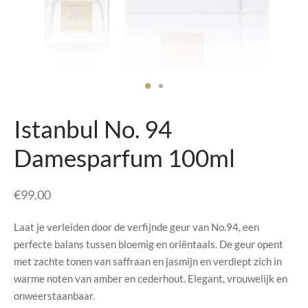
senhouders
cy Policy
rgboeken
yxx Collection
s Kussens
Istanbul No. 94
n & Schalen
Damesparfum 100ml
bladen
€
99,00
amenten
Laat je verleiden door de verfijnde geur van No.94, een
perfecte balans tussen bloemig en oriëntaals. De geur opent
mada
met zachte tonen van saffraan en jasmijn en verdiept zich in
warme noten van amber en cederhout. Elegant, vrouwelijk en
er Rebul
onweerstaanbaar.