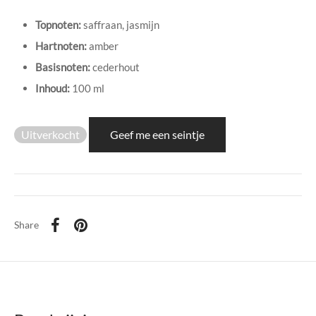
di Chique
Topnoten:
saffraan, jasmijn
g Collection
Hartnoten:
amber
Basisnoten:
cederhout
Inhoud:
100 ml
Uitverkocht
Geef me een seintje
Share