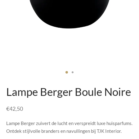
senhouders
cy Policy
rgboeken
yxx Collection
s Kussens
n & Schalen
bladen
Lampe Berger Boule Noire
amenten
€
42,50
mada
Lampe Berger zuivert de lucht en verspreidt luxe huisparfums.
er Rebul
Ontdek stijlvolle branders en navullingen bij TJK Interior.