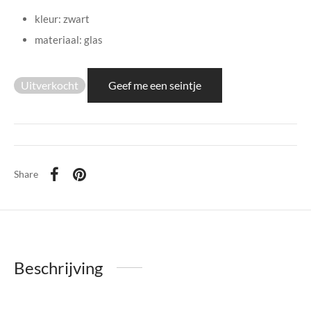
di Chique
kleur: zwart
materiaal: glas
g Collection
Uitverkocht
Geef me een seintje
Share
Beschrijving