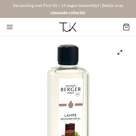
Verzending met Post NL | 14 dagen bedenktijd | Bekijk onze
nieuwste collectie
!
Back
Back
Back
BSHOP
SON BERGER
NTACT
Arrivals
sers
gestelde vragen
 Favorites
llingen
urneren
on Berger
mene Voorwaarden
New!