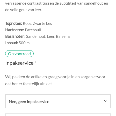
di Chique
verrassende contrast tussen de subtiliteit van sandelhout en
de volle geur van leer.
g Collection
Topnoten:
Roos, Zwarte bes
Hartnoten:
Patchouli
Basisnoten:
Sandelhout, Leer, Balsems
Inhoud:
500 ml
Op voorraad
Inpakservice
*
Wij pakken de artikelen graag voor je in en zorgen ervoor
dat het er feestelijk uit ziet.