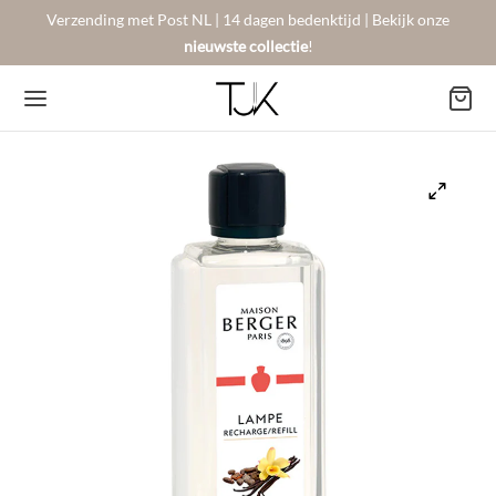
Verzending met Post NL | 14 dagen bedenktijd | Bekijk onze
nieuwste collectie
!
Back
Back
Back
BSHOP
SON BERGER
NTACT
Arrivals
sers
gestelde vragen
 Favorites
llingen
urneren
on Berger
mene Voorwaarden
New!