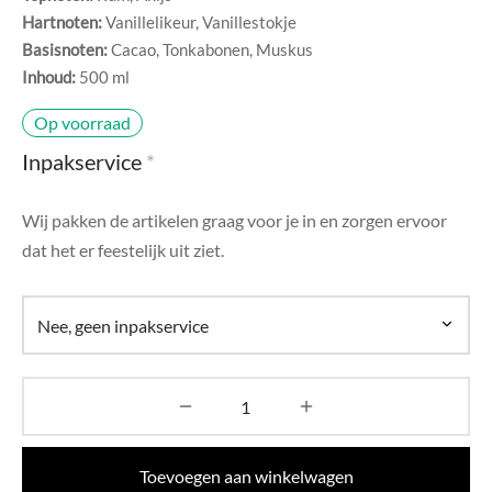
di Chique
Hartnoten:
Vanillelikeur, Vanillestokje
Basisnoten:
Cacao, Tonkabonen, Muskus
g Collection
Inhoud:
500 ml
Op voorraad
Inpakservice
*
Wij pakken de artikelen graag voor je in en zorgen ervoor
dat het er feestelijk uit ziet.
Toevoegen aan winkelwagen