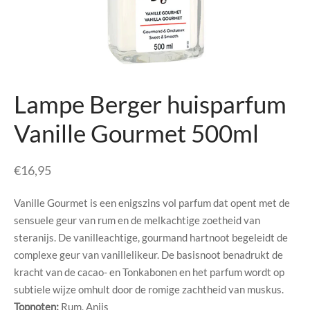
senhouders
cy Policy
rgboeken
yxx Collection
Lampe Berger huisparfum
s Kussens
Vanille Gourmet 500ml
n & Schalen
€
16,95
bladen
Vanille Gourmet is een enigszins vol parfum dat opent met de
amenten
sensuele geur van rum en de melkachtige zoetheid van
steranijs. De vanilleachtige, gourmand hartnoot begeleidt de
mada
complexe geur van vanillelikeur. De basisnoot benadrukt de
kracht van de cacao- en Tonkabonen en het parfum wordt op
er Rebul
subtiele wijze omhult door de romige zachtheid van muskus.
Topnoten:
Rum, Anijs