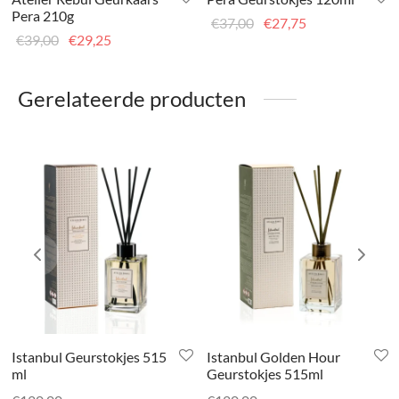
Pera 210g
Oorspronkelijke
Huidige
€
37,00
€
27,75
Oorspronkelijke
Huidige
€
39,00
€
29,25
prijs was:
prijs is:
prijs was:
prijs is:
€37,00.
€27,75.
€39,00.
€29,25.
Gerelateerde producten
Istanbul Geurstokjes 515
Istanbul Golden Hour
ml
Geurstokjes 515ml