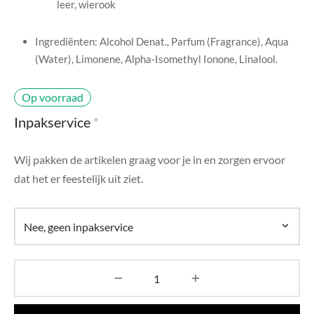
leer, wierook
di Chique
Ingrediënten: Alcohol Denat., Parfum (Fragrance), Aqua
g Collection
(Water), Limonene, Alpha-Isomethyl Ionone, Linalool.
Op voorraad
Inpakservice
*
Wij pakken de artikelen graag voor je in en zorgen ervoor
dat het er feestelijk uit ziet.