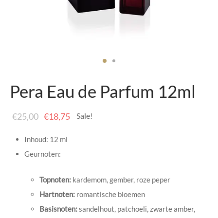
senhouders
cy Policy
rgboeken
yxx Collection
s Kussens
Pera Eau de Parfum 12ml
n & Schalen
Oorspronkelijke
Huidige
€
25,00
€
18,75
Sale!
bladen
prijs was:
prijs is:
Inhoud: 12 ml
€25,00.
€18,75.
amenten
Geurnoten:
mada
Topnoten:
kardemom, gember, roze peper
Hartnoten:
romantische bloemen
er Rebul
Basisnoten:
sandelhout, patchoeli, zwarte amber,