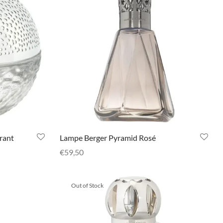
rant
Lampe Berger Pyramid Rosé
€
59,50
Selecteer opties
Out of Stock