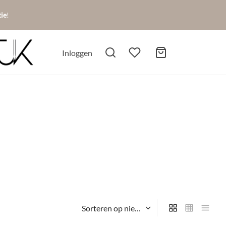
tie
!
Inloggen