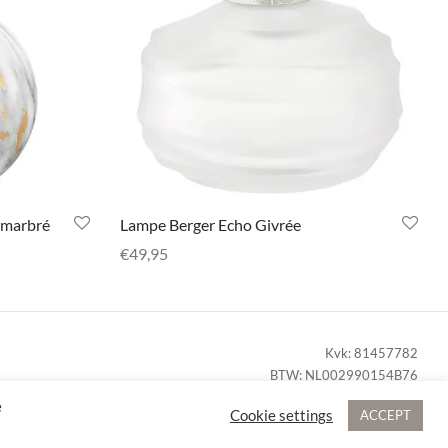
 marbré
Lampe Berger Echo Givrée
€
49,95
Selecteer opties
Kvk: 81457782
BTW: NL002990154B76
Bezoekadres: Hof 15 5571 CA Bergeijk
e
Cookie settings
ACCEPT
© 2021 - 2026 TJK Interior. Alle rechten voorbehouden