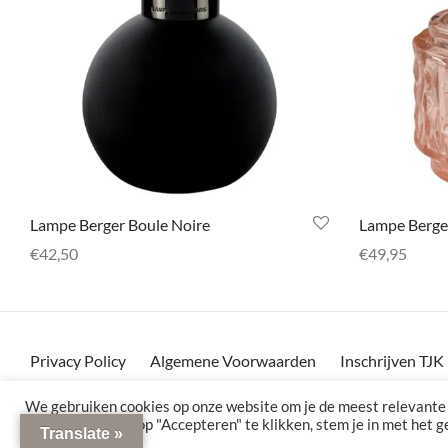
Lampe Berger Boule Noire
Lampe Berge
€
42,50
€
49,95
Selecteer opties
Selecteer opt
Privacy Policy
Algemene Voorwaarden
Inschrijven TJ
Levertijd en verzending
Retourneren
Contact
Veelg
We gebruiken cookies op onze website om je de meest relevante
onthouden. Door op "Accepteren" te klikken, stem je in met het 
Translate »