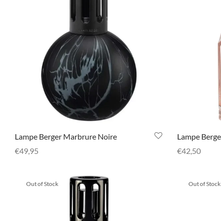
Lampe Berger Marbrure Noire
Lampe Berge
€
49,95
€
42,50
Selecteer opties
Selecteer opt
Out of Stock
Out of Stock