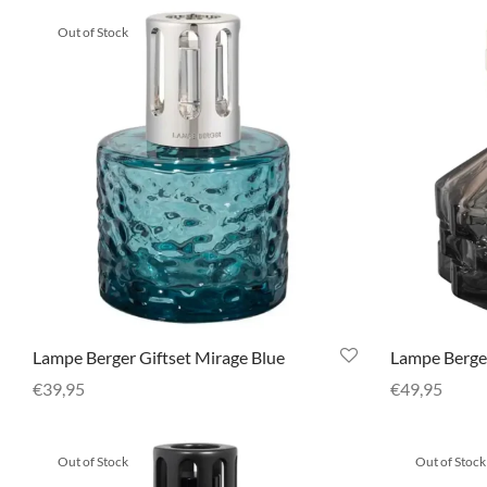
Out of Stock
Lampe Berger Giftset Mirage Blue
Lampe Berger
€
39,95
€
49,95
Selecteer opties
Selecteer opt
Out of Stock
Out of Stock