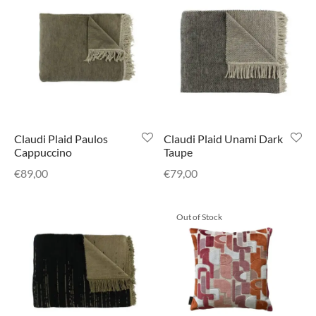
di Chique
g Collection
Claudi Plaid Paulos
Claudi Plaid Unami Dark
Cappuccino
Taupe
€
89,00
€
79,00
Out of Stock