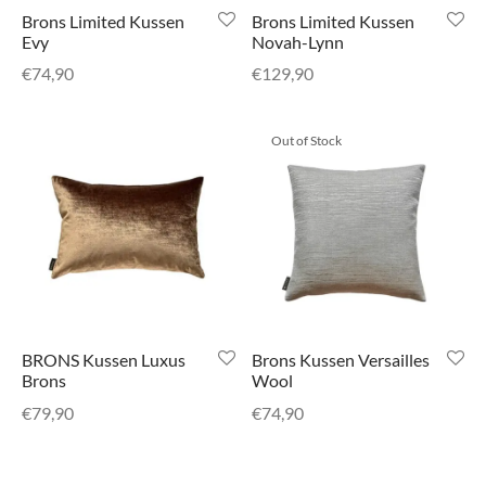
senhouders
cy Policy
Brons Limited Kussen
Brons Limited Kussen
Evy
Novah-Lynn
rgboeken
€
74,90
€
129,90
yxx Collection
Out of Stock
s Kussens
n & Schalen
bladen
amenten
BRONS Kussen Luxus
Brons Kussen Versailles
Brons
Wool
mada
€
79,90
€
74,90
er Rebul