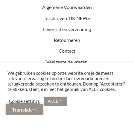
Algemene Voorwaarden
Inschrijven TJK NEWS
Levertijd en verzending
Retourneren
Contact
Veelgestelde vragen
We gebruiken cookies op onze website om je de meest
relevante ervaring te bieden door uw voorkeuren en
terugkerende bezoeken te onthouden. Door op "Accepteren"
Kvk: 81457782
te klikken, stem je in met het gebruik van ALLE cookies.
BTW: NL002990154B76
Bezoekadres: Hof 15 5571 CA Bergeijk
Cookie settings
ACCEPT
© 2021 - 2026 TJK Interior. Alle rechten voorbehouden
Translate »