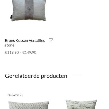
Brons Kussen Versailles
stone
Prijsklasse:
€
119,90
–
€
149,90
€119,90
tot
€149,90
Gerelateerde producten
Out of Stock