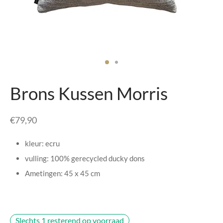
senhouders
cy Policy
rgboeken
yxx Collection
s Kussens
Brons Kussen Morris
n & Schalen
€
79,90
bladen
kleur: ecru
amenten
vulling: 100% gerecycled ducky dons
Ametingen: 45 x 45 cm
mada
er Rebul
Slechts 1 resterend op voorraad