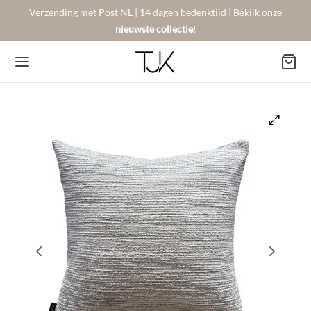
Verzending met Post NL | 14 dagen bedenktijd | Bekijk onze
nieuwste collectie
!
Back
Back
Back
BSHOP
SON BERGER
NTACT
Arrivals
sers
gestelde vragen
 Favorites
llingen
urneren
on Berger
mene Voorwaarden
New!