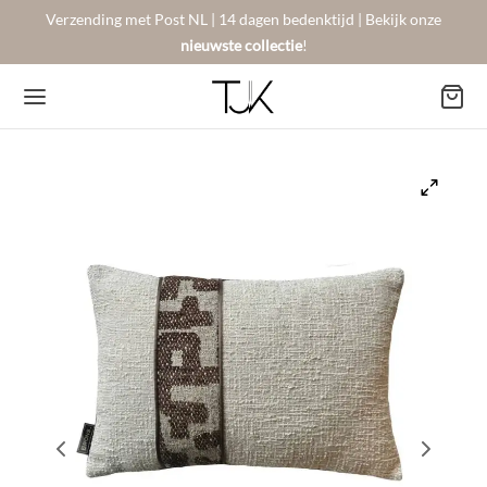
Verzending met Post NL | 14 dagen bedenktijd | Bekijk onze
nieuwste collectie
!
Back
Back
Back
BSHOP
SON BERGER
NTACT
Arrivals
sers
gestelde vragen
 Favorites
llingen
urneren
on Berger
mene Voorwaarden
New!