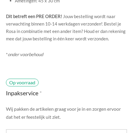
Ametingen: 45 x 30 cm
di Chique
Dit betreft een PRE ORDER!
Jouw bestelling wordt naar
g Collection
verwachting binnen 10-14 werkdagen verzonden*. Bestel je
Rosa in combinatie met een ander item? Houd er dan rekening
mee dat jouw bestelling in één keer wordt verzonden.
*
onder voorbehoud
Op voorraad
Inpakservice
*
Wij pakken de artikelen graag voor je in en zorgen ervoor
dat het er feestelijk uit ziet.