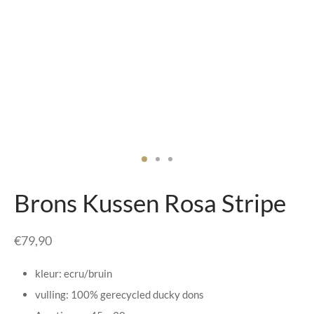
senhouders
cy Policy
rgboeken
yxx Collection
s Kussens
n & Schalen
bladen
Brons Kussen Rosa Stripe
amenten
€
79,90
mada
kleur: ecru/bruin
er Rebul
vulling: 100% gerecycled ducky dons