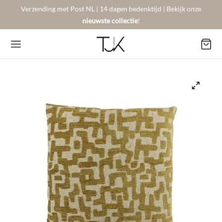
Verzending met Post NL | 14 dagen bedenktijd | Bekijk onze
nieuwste collectie
!
Back
Back
Back
BSHOP
SON BERGER
NTACT
Arrivals
sers
gestelde vragen
 Favorites
llingen
urneren
on Berger
mene Voorwaarden
New!