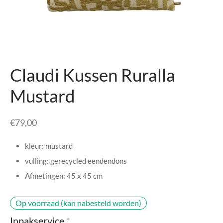
senhouders
cy Policy
rgboeken
yxx Collection
Claudi Kussen Ruralla
s Kussens
Mustard
n & Schalen
€
79,00
bladen
kleur: mustard
amenten
vulling: gerecycled eendendons
Afmetingen: 45 x 45 cm
mada
Op voorraad (kan nabesteld worden)
er Rebul
Inpakservice
*