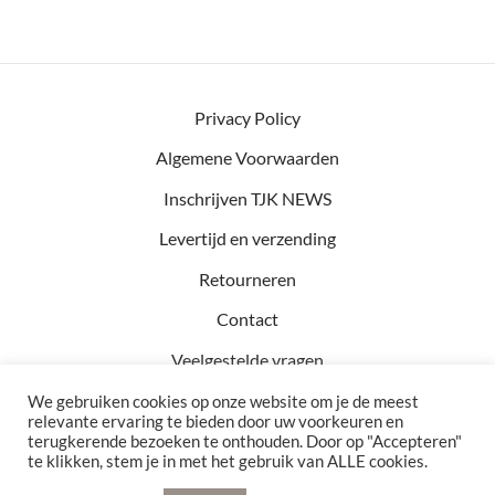
Privacy Policy
Algemene Voorwaarden
Inschrijven TJK NEWS
Levertijd en verzending
Retourneren
Contact
Veelgestelde vragen
We gebruiken cookies op onze website om je de meest
relevante ervaring te bieden door uw voorkeuren en
terugkerende bezoeken te onthouden. Door op "Accepteren"
Kvk: 81457782
te klikken, stem je in met het gebruik van ALLE cookies.
BTW: NL002990154B76