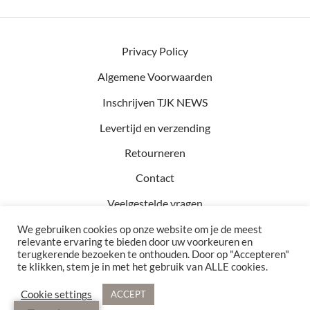
Privacy Policy
Algemene Voorwaarden
Inschrijven TJK NEWS
Levertijd en verzending
Retourneren
Contact
Veelgestelde vragen
We gebruiken cookies op onze website om je de meest
relevante ervaring te bieden door uw voorkeuren en
terugkerende bezoeken te onthouden. Door op "Accepteren"
Kvk: 81457782
te klikken, stem je in met het gebruik van ALLE cookies.
BTW: NL002990154B76
Bezoekadres: Hof 15 5571 CA Bergeijk
Cookie settings
ACCEPT
© 2021 - 2026 TJK Interior. Alle rechten voorbehouden