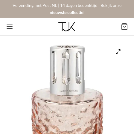
Verzending met Post NL | 14 dagen bedenktijd | Bekijk onze
nieuwste collectie
!
Back
Back
Back
BSHOP
SON BERGER
NTACT
Arrivals
sers
gestelde vragen
 Favorites
llingen
urneren
on Berger
mene Voorwaarden
New!