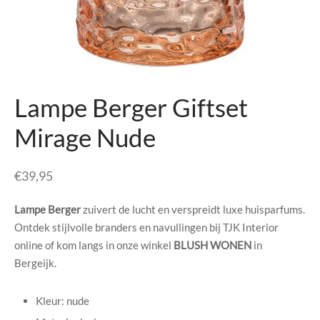
senhouders
cy Policy
rgboeken
yxx Collection
Lampe Berger Giftset
s Kussens
Mirage Nude
n & Schalen
€
39,95
bladen
Lampe Berger
zuivert de lucht en verspreidt luxe huisparfums.
amenten
Ontdek stijlvolle branders en navullingen bij TJK Interior
online of kom langs in onze winkel
BLUSH WONEN
in
mada
Bergeijk.
er Rebul
Kleur: nude