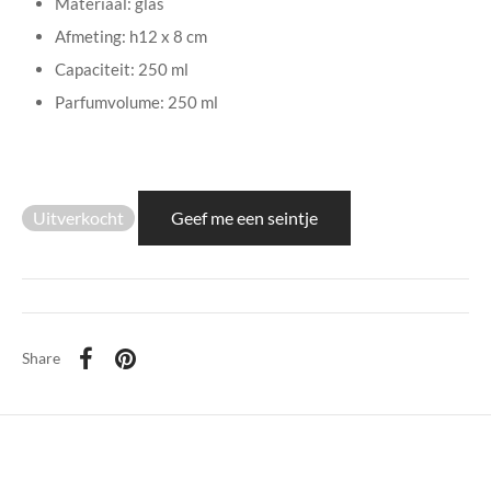
Materiaal: glas
di Chique
Afmeting: h12 x 8 cm
g Collection
Capaciteit: 250 ml
Parfumvolume: 250 ml
Uitverkocht
Geef me een seintje
Share