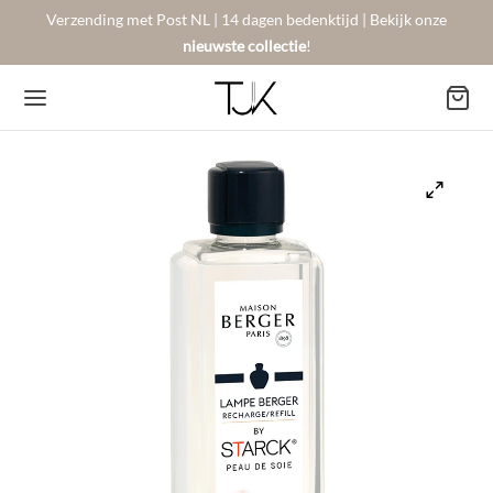
Verzending met Post NL | 14 dagen bedenktijd | Bekijk onze
nieuwste collectie
!
Back
Back
Back
BSHOP
SON BERGER
NTACT
Arrivals
sers
gestelde vragen
 Favorites
llingen
urneren
on Berger
mene Voorwaarden
New!