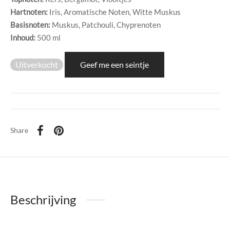
di Chique
Hartnoten:
Iris, Aromatische Noten, Witte Muskus
Basisnoten:
Muskus, Patchouli, Chyprenoten
g Collection
Inhoud:
500 ml
Uitverkocht
Geef me een seintje
Share
Beschrijving