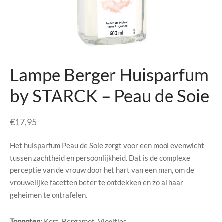
senhouders
cy Policy
rgboeken
yxx Collection
Lampe Berger Huisparfum
s Kussens
by STARCK – Peau de Soie
n & Schalen
€
17,95
bladen
Het huisparfum Peau de Soie zorgt voor een mooi evenwicht
amenten
tussen zachtheid en persoonlijkheid. Dat is de complexe
perceptie van de vrouw door het hart van een man, om de
mada
vrouwelijke facetten beter te ontdekken en zo al haar
geheimen te ontrafelen.
er Rebul
Topnoten:
Kers, Bergamot, Viooltjes