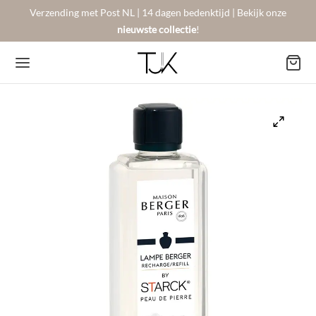
Verzending met Post NL | 14 dagen bedenktijd | Bekijk onze
nieuwste collectie
!
Back
Back
Back
BSHOP
SON BERGER
NTACT
Arrivals
sers
gestelde vragen
 Favorites
llingen
urneren
on Berger
mene Voorwaarden
New!