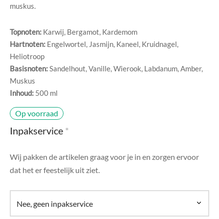
di Chique
muskus.
g Collection
Topnoten:
Karwij, Bergamot, Kardemom
Hartnoten:
Engelwortel, Jasmijn, Kaneel, Kruidnagel,
Heliotroop
Basisnoten:
Sandelhout, Vanille, Wierook, Labdanum, Amber,
Muskus
Inhoud:
500 ml
Op voorraad
Inpakservice
*
Wij pakken de artikelen graag voor je in en zorgen ervoor
dat het er feestelijk uit ziet.